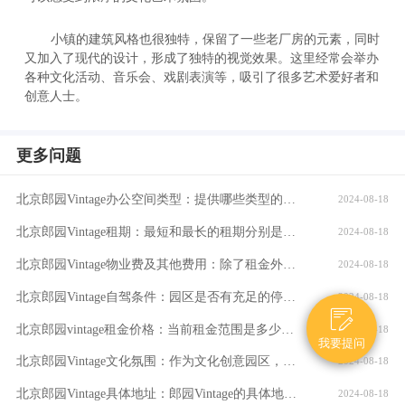
小镇的建筑风格也很独特，保留了一些老厂房的元素，同时
又加入了现代的设计，形成了独特的视觉效果。这里经常会举办
各种文化活动、音乐会、戏剧表演等，吸引了很多艺术爱好者和
创意人士。
更多问题
北京郎园Vintage办公空间类型：提供哪些类型的办公空间（如平层、独栋、共享办公等）？
2024-08-18
北京郎园Vintage租期：最短和最长的租期分别是多少？是否有续租政策？付款方式：租金如何支付？是否支持押一付三、押二付六等不同方式？
2024-08-18
北京郎园Vintage物业费及其他费用：除了租金外，还需要支付哪些额外费用（如物业费、水电费等）？
2024-08-18
北京郎园Vintage自驾条件：园区是否有充足的停车位？周边道路拥堵情况如何？
2024-08-18

北京郎园vintage租金价格：当前租金范围是多少？是否有不同楼层或面积的租金差异？
2024-08-18
我要提问
北京郎园Vintage文化氛围：作为文化创意园区，郎园Vintage有哪些独特的文化氛围或活动？
2024-08-18
北京郎园Vintage具体地址：郎园Vintage的具体地址是什么？周边环境：该区域有哪些商业配套设施（如购物中心、餐厅、银行等）？
2024-08-18