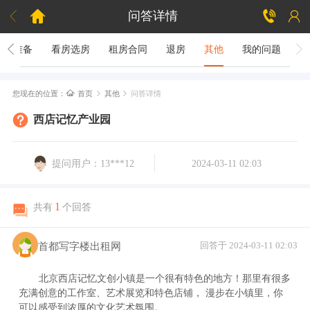



问答详情
租房准备
看房选房
租房合同
退房
其他
我的问题

您现在的位置：
首页
其他
问答详情


西店记忆产业园
提问用户：13***12
2024-03-11 02:03
1
共有
个回答
首都写字楼出租网
回答于 2024-03-11 02:03
北京西店记忆文创小镇是一个很有特色的地方！那里有很多
充满创意的工作室、艺术展览和特色店铺， 漫步在小镇里，你
可以感受到浓厚的文化艺术氛围。