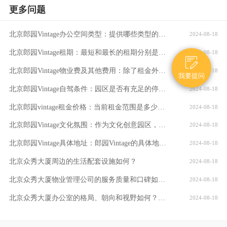
更多问题
北京郎园Vintage办公空间类型：提供哪些类型的办公空间（如平层、独栋、共享办公等）？
2024-08-18
北京郎园Vintage租期：最短和最长的租期分别是多少？是否有续租政策？付款方式：租金如何支付？是否支持押一付三、押二付六等不同方式？
2024-08-18

北京郎园Vintage物业费及其他费用：除了租金外，还需要支付哪些额外费用（如物业费、水电费等）？
2024-08-18
我要提问
北京郎园Vintage自驾条件：园区是否有充足的停车位？周边道路拥堵情况如何？
2024-08-18
北京郎园vintage租金价格：当前租金范围是多少？是否有不同楼层或面积的租金差异？
2024-08-18
北京郎园Vintage文化氛围：作为文化创意园区，郎园Vintage有哪些独特的文化氛围或活动？
2024-08-18
北京郎园Vintage具体地址：郎园Vintage的具体地址是什么？周边环境：该区域有哪些商业配套设施（如购物中心、餐厅、银行等）？
2024-08-18
北京众秀大厦周边的生活配套设施如何？
2024-08-18
北京众秀大厦物业管理公司的服务质量和口碑如何？
2024-08-18
北京众秀大厦办公室的格局、朝向和视野如何？大厦的装修情况如何？是否可以按照自己的需求进行装修？
2024-08-18