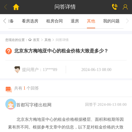



问答详情
租房准备
看房选房
租房合同
退房
其他
我的问题

您现在的位置：
首页
其他
问答详情


北京东方梅地亚中心的租金价格大致是多少？
提问用户：13***89
2024-06-13 08:00
1
共有
个回答
首都写字楼出租网
回答于 2024-06-13 08:00
北京东方梅地亚中心的租金价格根据楼层、面积和租期等因
素有所不同。根据参考文章中的信息，以下是对租金价格的大致