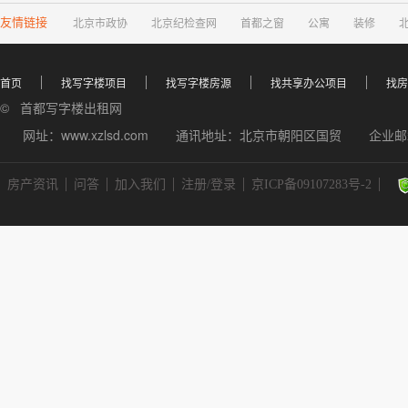
友情链接
北京市政协
北京纪检查网
首都之窗
公寓
装修
首页
找写字楼项目
找写字楼房源
找共享办公项目
找房
© 首都写字楼出租网
网址：www.xzlsd.com
通讯地址：北京市朝阳区国贸
企业邮箱
房产资讯
问答
加入我们
注册/登录
京ICP备09107283号-2