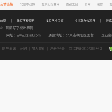
友情链接
北京市政协
北京纪检查网
首都之窗
公寓
装修
首页
找写字楼项目
找写字楼房源
找共享办公项目
找房
© 首都写字楼出租网
网址：www.xzlsd.com
通讯地址：北京市朝阳区国贸
企业邮箱
房产资讯
问答
加入我们
注册/登录
京ICP备09107283号-2