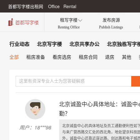
首都写字楼出租网 Office Rental
租写字楼
发布房源

Renting Office
Publish Listings
行业动态
北京写字楼
北京共享办公
北京独栋写字
全部
租房准备
看房选房
租房合同
退房
其他
北京诚盈中心具体地址：诚盈中
勤？
北京诚盈中心的具体地址及员工通勤便利性如
用户：18***98
与来广营西路交汇处的西北角，地处望京科技园
外，诚盈中心还靠近容达路、创达路和电子城西区