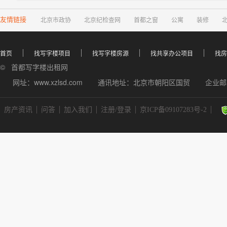
友情链接
北京市政协
北京纪检查网
首都之窗
公寓
装修
首页
找写字楼项目
找写字楼房源
找共享办公项目
找房
© 首都写字楼出租网
网址：www.xzlsd.com
通讯地址：北京市朝阳区国贸
企业邮箱
房产资讯
问答
加入我们
注册/登录
京ICP备09107283号-2