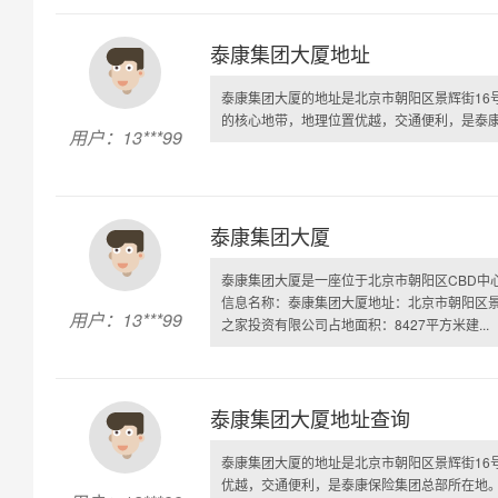
泰康集团大厦地址
泰康集团大厦的地址是北京市朝阳区景辉街16
的核心地带，地理位置优越，交通便利，是泰
用户：13***99
泰康集团大厦
泰康集团大厦是一座位于北京市朝阳区CBD中
信息名称：泰康集团大厦地址：北京市朝阳区景辉
用户：13***99
之家投资有限公司占地面积：8427平方米建...
泰康集团大厦地址查询
泰康集团大厦的地址是北京市朝阳区景辉街16
优越，交通便利，是泰康保险集团总部所在地