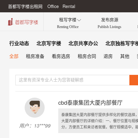
首都写字楼出租网 Office Rental
租写字楼
发布房源

Renting Office
Publish Listings
行业动态
北京写字楼
北京共享办公
北京独栋写字
全部
租房准备
看房选房
租房合同
退房
其他
cbd泰康集团大厦内部餐厅
泰康集团大厦内部餐厅提供多样化的餐饮选择
大厦内部餐厅的详细介绍：一、餐厅位置与规
用户：13***99
分，方便员工和来访者就餐。餐厅规模适中，能够