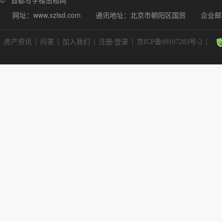
© 首都写字楼出租网
网址：www.xzlsd.com
通讯地址：北京市朝阳区国贸
企业邮箱
房产资讯
问答
加入我们
注册/登录
京ICP备09107283号-2