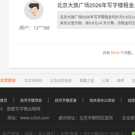
北京大族广场2026年写字楼租
北京大族广场2026年写字楼租金均价为3.6元/㎡
米办公室为例，按3.6元/㎡·天计算，月租金约为
用户：13***88
共有
5519
个问题。
友情链接
北京市政协
北京纪检查网
首都之窗
公寓
装修
首页
找写字楼项目
找写字楼房源
找共享办公项目
找房
© 首都写字楼出租网
网址：www.xzlsd.com
通讯地址：北京市朝阳区国贸
企业邮箱
房产资讯
问答
加入我们
注册/登录
京ICP备09107283号-2