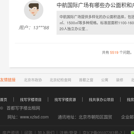
中航国际广场有哪些办公面积和
中航国际广场提供多样化的办公面积选择，包括228㎡
㎡、1500㎡等多种规格。标准层面积1100-1
用户：13***88
20人独立办公室...
共有
5519
个问题。
友情链接
北京市政协
北京纪检查网
首都之窗
公寓
装修
首页
找写字楼项目
找写字楼房源
找共享办公项目
找房
© 首都写字楼出租网
网址：www.xzlsd.com
通讯地址：北京市朝阳区国贸
企业邮箱
房产资讯
问答
加入我们
注册/登录
京ICP备09107283号-2