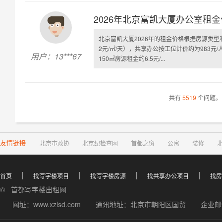
2026年北京富凯大厦办公室租
北京富凯大厦2026年的租金价格根据房源类型
2元/㎡/天），共享办公按工位计价约为983元/
用户：13***67
150㎡房源租金约6.5元/...
共有
5519
个问题。
友情链接
北京市政协
北京纪检查网
首都之窗
公寓
装修
首页
找写字楼项目
找写字楼房源
找共享办公项目
找房
© 首都写字楼出租网
网址：www.xzlsd.com
通讯地址：北京市朝阳区国贸
企业邮箱