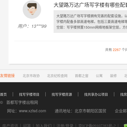
大望路万达广场写字楼有哪些配
大望路万达广场写字楼拥有完善的配套设施，
字楼内配备多部高速电梯，包括三菱高速电梯
用户：13***99
空层：写字楼预置150mm网络地板架空层，方便
共有
2267
个
友情链接
北京市政协
北京纪检查网
首都之窗
公寓
装修
首页
找写字楼项目
找写字楼房源
找共享办公项目
找房
© 首都写字楼出租网
网址：www.xzlsd.com
通讯地址：北京市朝阳区国贸
企业邮箱
房产资讯
问答
加入我们
注册/登录
京ICP备09107283号-2