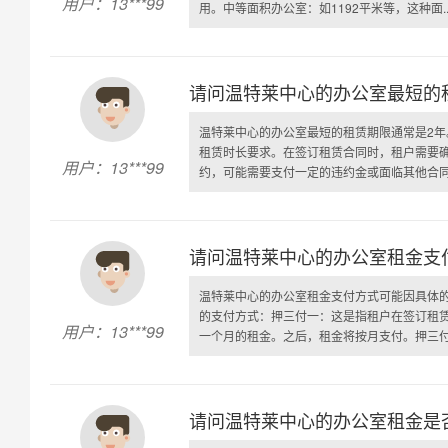
用户：13***99
用。中等面积办公室：如1192平米等，这种面..
请问温特莱中心的办公室最短的
温特莱中心的办公室最短的租赁期限通常是2
租赁时长要求。在签订租赁合同时，租户需要
用户：13***99
约，可能需要支付一定的违约金或面临其他合同约
请问温特莱中心的办公室租金支
温特莱中心的办公室租金支付方式可能因具体
的支付方式：押三付一：这是指租户在签订租
用户：13***99
一个月的租金。之后，租金将按月支付。押三付三
请问温特莱中心的办公室租金是