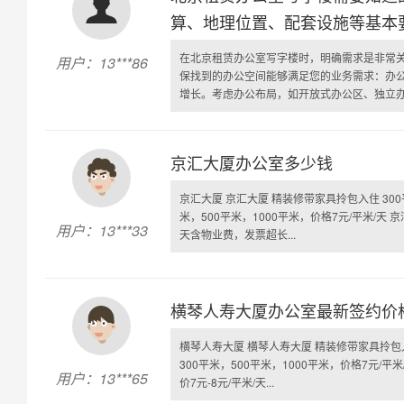
算、地理位置、配套设施等基本
在北京租赁办公室写字楼时，明确需求是非常
用户：13***86
保找到的办公空间能够满足您的业务需求：办
增长。考虑办公布局，如开放式办公区、独立办公
京汇大厦办公室多少钱
京汇大厦 京汇大厦 精装修带家具拎包入住 30
米，500平米，1000平米，价格7元/平米/天 
用户：13***33
天含物业费，发票超长...
横琴人寿大厦办公室最新签约价
横琴人寿大厦 横琴人寿大厦 精装修带家具拎包入
300平米，500平米，1000平米，价格7元/
用户：13***65
价7元-8元/平米/天...