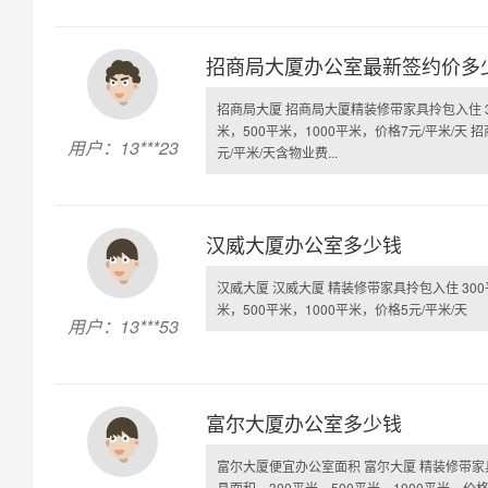
招商局大厦办公室最新签约价多
招商局大厦 招商局大厦精装修带家具拎包入住 3
米，500平米，1000平米，价格7元/平米/天
用户：13***23
元/平米/天含物业费...
汉威大厦办公室多少钱
汉威大厦 汉威大厦 精装修带家具拎包入住 300
米，500平米，1000平米，价格5元/平米/天
用户：13***53
富尔大厦办公室多少钱
富尔大厦便宜办公室面积 富尔大厦 精装修带家具
具面积，300平米，500平米，1000平米，价