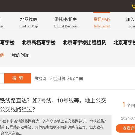
源
地图找房
委托找/租房
资讯中心
加入
ngs
Find on Map
Entrust Business
Info Center
Joi
写字楼
北京高档写字楼
北京写字楼出租租赁
北京写字
他
我的问题
热搜词：
租金计算
租房合同
铁线路直达？如7号线、10号线等。地上公交
1
个回
公交线路经过？
2024-07
不仅有多条地铁线路直达，还有众多地上公交线路经过。地铁线路7
线和10号线的双井站，具体距离根据不同来源略有差异，但大致在
查看详
穿北京东西...