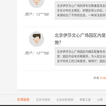
北京伊莎文心广场的停车位数量是充足
车位分布在主楼区、附楼区和公共区，
用户：13***88
来源给出了不同的信息。一种说法是停车费为
北京伊莎文心广场园区内是
施？
北京伊莎文心广场园区内确实配备有员
用户：13***88
堂：园区内设有员餐服务，为入驻企业
足不同员工的口味需求。咖啡厅：园区内
共有
314
友情链接
北京市政协
北京纪检查网
首都之窗
公寓