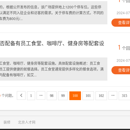
个回
的，根据公开发布的信息，该广场提供地上1200个停车位。这些停
以满足不同入驻企业和访客的需求。关于停车费的计算方式，不同的
2024-07
800元/...
查看详
否配备有员工食堂、咖啡厅、健身房等配套设
1
个回
2024-07
工食堂、咖啡厅、健身房等配套设施。具体配套设施概述：员工食
员工提供便捷的就餐选择。员工食堂通常提供多样化的餐食选项，满
查看详
配备有咖啡厅，如艾...
9
个问题。



1
98
99
100
101
102
315
装修
北京人才网