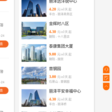
丽泽远洋锐中心
4.20
元/㎡/天 起
丰台 - 丽泽商务区
金辉时八区
答
4.30
元/㎡/天 起
-24
朝阳 - 十八里店
情
泰康集团大厦
9.00
元/㎡/天 起
朝阳 - 国贸
首钢园

答
3.00
元/㎡/天 起

-24
石景山 - 首钢园

情
丽泽平安幸福中心
4.30
元/㎡/天 起
丰台 - 丽泽桥