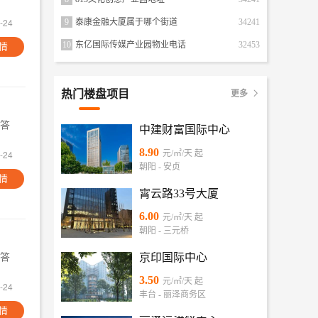
-24
9
泰康金融大厦属于哪个街道
34241
10
东亿国际传媒产业园物业电话
32453
情
热门楼盘项目
更多

答
中建财富国际中心
8.90
-24
元/㎡/天 起
朝阳 - 安贞
情
霄云路33号大厦
6.00
元/㎡/天 起
朝阳 - 三元桥
答
京印国际中心
3.50
元/㎡/天 起
-24
丰台 - 丽泽商务区
情