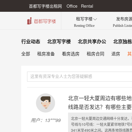
首都写字楼出租网 Office Rental
租写字楼
发布房

Renting Office
Publish Listi
行业动态
北京写字楼
北京共享办公
北京独栋
其
全部
租房准备
看房选房
租房合同
退房
北京一轻大厦周边有哪些地
线路是否发达？有哪些主要
北京一轻大厦周边交通网络十分发达，
用户：13***99
号线与10号线：一轻大厦紧邻地铁7号
341米至490米之间。这两条地铁线路贯