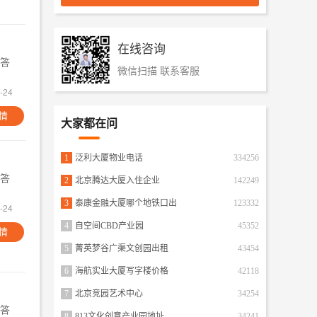
在线咨询
答
微信扫描 联系客服
-24
情
大家都在问
1
泛利大厦物业电话
334256
答
2
北京腾达大厦入住企业
142249
3
泰康金融大厦哪个地铁口出
123332
-24
4
自空间CBD产业园
45352
情
5
菁英梦谷广渠文创园出租
43454
6
海航实业大厦写字楼价格
42118
7
北京竞园艺术中心
34254
答
8
813文化创意产业园地址
34241