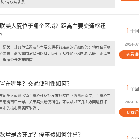
7号线与多条...
联美大厦位于哪个区域？距离主要交通枢纽
1
个回
？
2024-07
下是关于其具体位置及与主要交通枢纽距离的详细解答：地理位置联
济繁荣、商务氛围浓厚的区域，吸引了众多企业和机构入驻。距离主
查看详
根据公开发布的信...
置在哪里？交通便利性如何？
1
个回
市朝阳区南磨房镇四惠桥建材批发市场院内（通惠河南岸，四惠桥东
四惠桥南甲一号。关于其交通便利性，可以从以下几个方面进行评
2024-07
市的核心商务区附近...
查看详
数量是否充足？停车费如何计算？
1