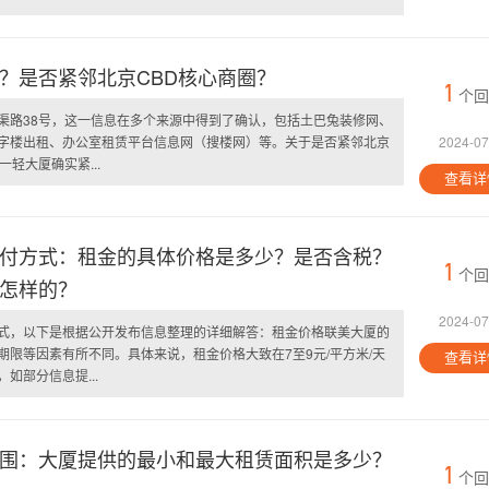
？是否紧邻北京CBD核心商圈？
1
个回
渠路38号，这一信息在多个来源中得到了确认，包括土巴兔装修网、
字楼出租、办公室租赁平台信息网（搜楼网）等。关于是否紧邻北京
2024-07
轻大厦确实紧...
查看详
付方式：租金的具体价格是多少？是否含税？
1
个回
怎样的？
2024-07
式，以下是根据公开发布信息整理的详细解答：租金价格联美大厦的
限等因素有所不同。具体来说，租金价格大致在7至9元/平方米/天
查看详
如部分信息提...
围：大厦提供的最小和最大租赁面积是多少？
1
个回