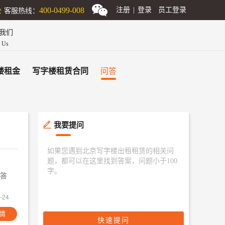
客服热线：
400-0499-008
注册
|
登录
员工登录
我们
n Us
问答
楼租金
写字楼租赁合同
我要提问

答
-24
情
快速提问