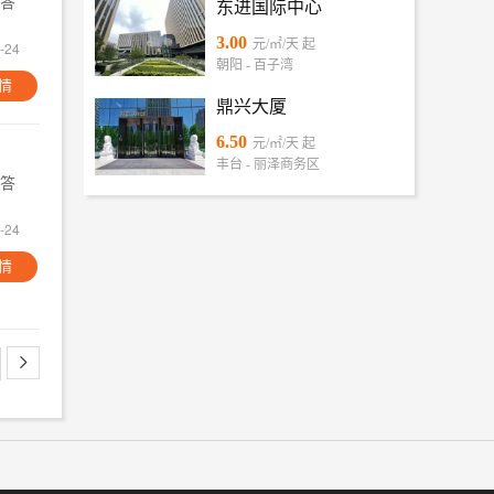
答
东进国际中心
3.00
元/㎡/天 起
-24
朝阳 - 百子湾
情
鼎兴大厦
6.50
元/㎡/天 起
丰台 - 丽泽商务区
答
-24
情
