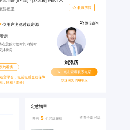
距离地铁 [6号线] - [花园桥] 约901米
收藏房源

定慧福里

位用户浏览过该房源
微信咨询
7
看房
将在您的方便时间内随时
安排看房
刘泓历
预约看房

点击查看联系电话
租赁平台，租前租后全程保障
快速回复 闪电响应
租 / 续租 / 维修）
定慧福里
5
共有
个房源在租
查看全部房源