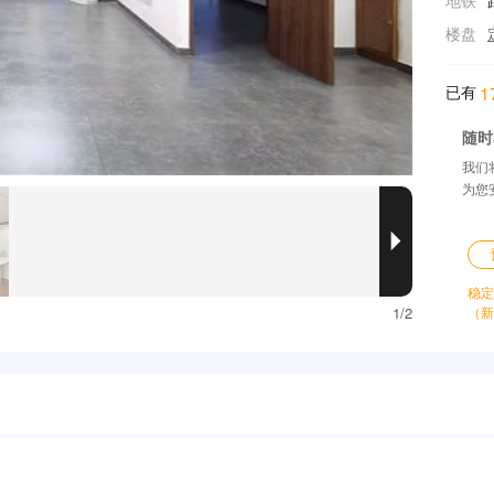
地铁
楼盘
已有
1
随时
我们
为您

稳定
1/2
（新