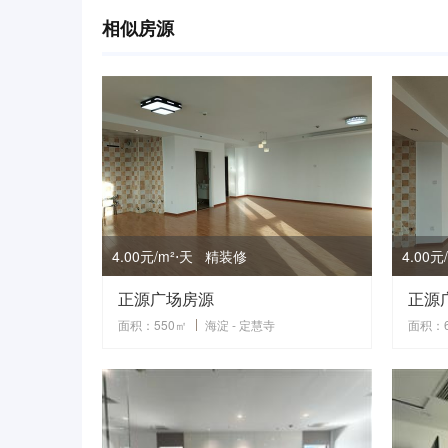
相似房源
4.00元/m²⋅天 精装修
4.00
正源广场房源
正源
面积：550㎡
海淀 - 定慧寺
面积：6