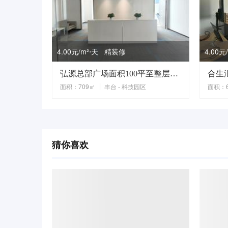
4.00元/m²⋅天 精装修
4.00
弘源总部广场面积100平至整层面积可选，精装遗留，三轨交汇
合生
面积：709㎡
丰台 - 科技园区
面积：6
猜你喜欢