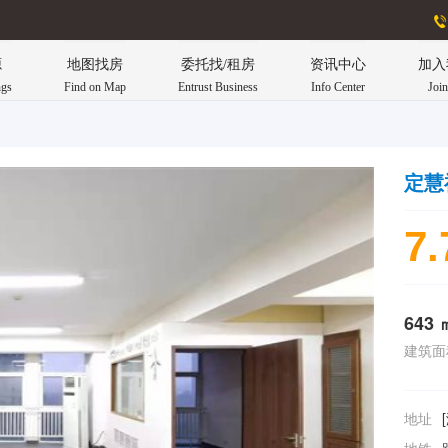
源
地图找房
委托找/租房
资讯中心
加入
ngs
Find on Map
Entrust Business
Info Center
Joi
定慧
7.
643 
建筑面
地址