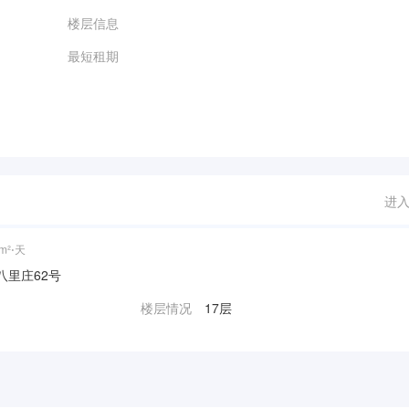
楼层信息
最短租期
进
m²⋅天
| 八里庄62号
楼层情况
17层