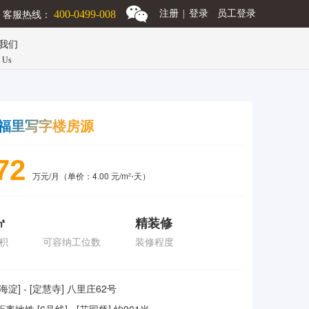
客服热线：
400-0499-008
注册
|
登录
员工登录
我们
n Us
福里写字楼房源
72
万元/月（单价：4.00 元/m²⋅天）
㎡
精装修
积
可容纳工位数
装修程度
[海淀] - [定慧寺] 八里庄62号