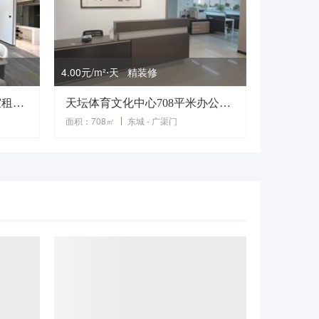
4.00元/m²⋅天 精装修
国贸万达广场596平米办公室租赁1号线14号线大望路站地铁
天坛体育文化中心708平米办公室租赁
面积：708㎡
东城 - 广渠门