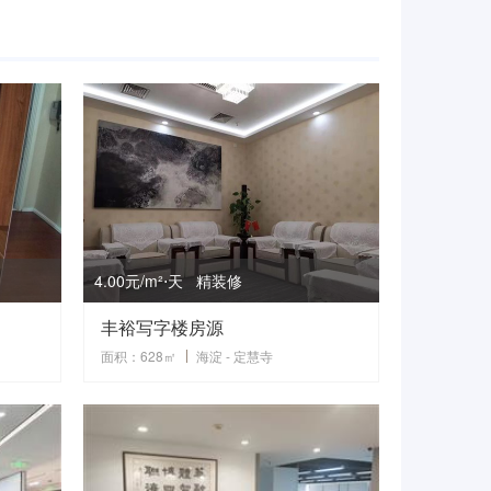
4.00元/m²⋅天 精装修
丰裕写字楼房源
面积：628㎡
海淀 - 定慧寺