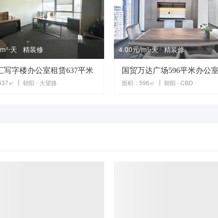
元/m²⋅天 精装修
4.00元/m²⋅天 精装修
汇写字楼办公室租赁637平米
37㎡
朝阳 - 大望路
面积：596㎡
朝阳 - CBD