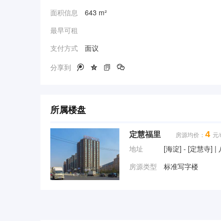
面积信息
643 m²
最早可租
支付方式
面议
分享到




所属楼盘
4
定慧福里
房源均价：
元/
地址
[海淀] - [定慧寺] 
房源类型
标准写字楼