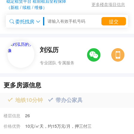
稳定租赁平台 租前租后全程保障
更多楼盘项目信息
（新租 / 续租 / 维修）
委托找房
提交


委托租房


刘泓历
专业团队 专属服务
更多房源信息
地铁10分钟
带办公家具


楼层信息
26
价格优势
10元/㎡天，约15万元/月，押三付三