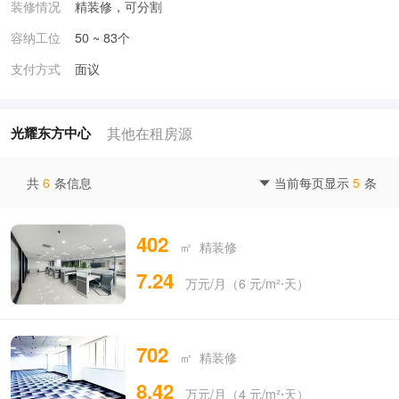
装修情况
精装修，可分割
容纳工位
50 ~ 83个
支付方式
面议
其他在租房源
光耀东方中心
共
6
条信息
当前每页显示
5
条

402
㎡ 精装修
7.24
万元/月（6 元/m²⋅天）
702
㎡ 精装修
8.42
万元/月（4 元/m²⋅天）