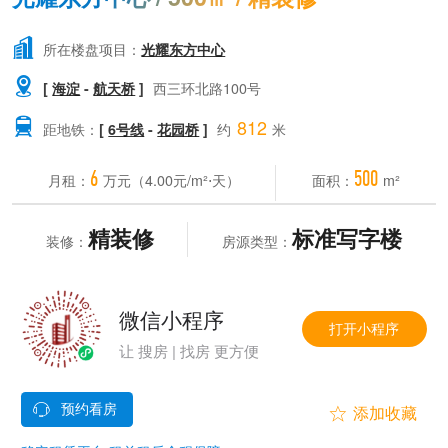

所在楼盘项目：
光耀东方中心

[
海淀
-
航天桥
]
西三环北路100号
812

距地铁：
[
6号线
-
花园桥
]
约
米
6
500
月租：
万元（4.00元/m²⋅天）
面积：
m²
精装修
标准写字楼
装修：
房源类型：
微信小程序
打开小程序
让 搜房 | 找房 更方便

