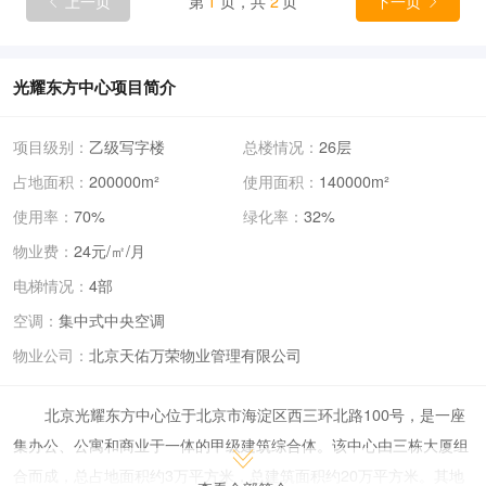
上一页
第
1
页，共
2
页
下一页


光耀东方中心项目简介
项目级别：
乙级写字楼
总楼情况：
26层
占地面积：
200000m²
使用面积：
140000m²
使用率：
70%
绿化率：
32%
物业费：
24元/㎡/月
电梯情况：
4部
空调：
集中式中央空调
物业公司：
北京天佑万荣物业管理有限公司
北京光耀东方中心位于北京市海淀区西三环北路100号，是一座
集办公、公寓和商业于一体的甲级建筑综合体。该中心由三栋大厦组
合而成，总占地面积约3万平方米，总建筑面积约20万平方米。其地