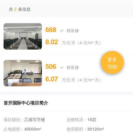
共
2
条信息
668
㎡ 精装修
8.02
万元/月（4 元/m²⋅天）
更多
506
功能
㎡ 精装修
6.07
万元/月（4 元/m²⋅天）
首开国际中心项目简介
项目级别：
乙级写字楼
总楼情况：
16层
占地面积：
45000m²
使用面积：
30120m²