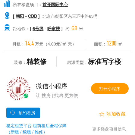

所在楼盘项目：
首开国际中心

[
朝阳
-
CBD
]
北京市朝阳区东三环中路63号
68

距地铁：
[
6号线
-
呼家楼
]
约
米
14.4
1200
月租：
万元（4.00元/m²⋅天）
面积：
m²
精装修
标准写字楼
装修：
房源类型：
微信小程序
打开小程序
让 搜房 | 找房 更方便


稳定租赁平台 租前租后全程保障
更多楼盘项目信息
（新租 / 续租 / 维修）