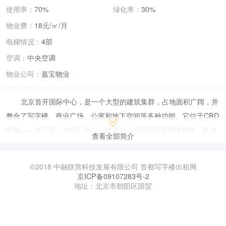
使用率：
70%
绿化率：
30%
物业费：
18元/㎡/月
电梯情况：
4部
空调：
中央空调
物业公司：
嘉宝物业
北京首开国际中心，是一个大型的建筑集群，占地面积广阔，并
整合了写字楼、商业广场、公寓和地下空间等多种功能。它位于CBD
中轴——东三环，与京广中心、财富中心以及CCTV新址相邻，形成
查看全部简介
了CBD核心区的北疆地标，是CBD强势商务群落的重要组成部分。
从地理位置上看，北京首开国际中心具有得天独厚的优势。它距
©2018 中融联营科技发展有限公司 首都写字楼出租网
离机场只有一刻钟车程，并可以快速直达国门。此外，它还联动燕
京ICP备09107283号-2
地址：北京市朝阳区国贸
莎、三元桥、国展等热点商圈，使得京城繁华触手可及。更值得一提
的是，它还连接建设中的地铁线路，交通非常便捷。
从建筑风格上来看，北京首开国际中心采用了来自美国Gensler