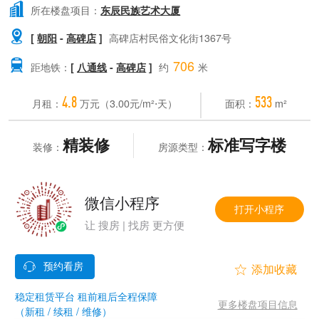

所在楼盘项目：
东辰民族艺术大厦

[
朝阳
-
高碑店
]
高碑店村民俗文化街1367号
706

距地铁：
[
八通线
-
高碑店
]
约
米
4.8
533
月租：
万元（3.00元/m²⋅天）
面积：
m²
精装修
标准写字楼
装修：
房源类型：
微信小程序
打开小程序
让 搜房 | 找房 更方便


稳定租赁平台 租前租后全程保障
更多楼盘项目信息
（新租 / 续租 / 维修）