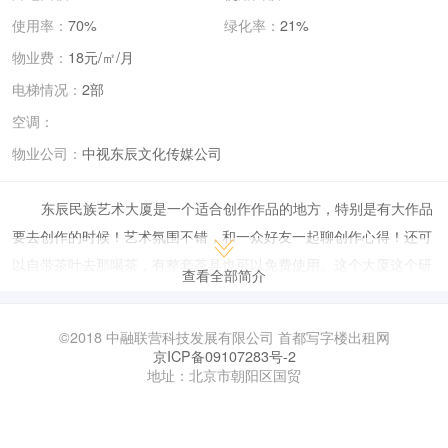
使用率：
70%
绿化率：
21%
物业费：
18元/㎡/月
电梯情况：
2部
空调：
物业公司：
中视东辰文化传媒公司
东辰民族艺术大厦是一个适合创作作品的地方，特别是有大作品
要去创作的时候！艺术氛围不错，和一众好友一起聊创作心得！还可
以自带茶叶去那喝茶，有整套茶具也可以免费使用。这个大厦这个研
查看全部简介
究院为艺术家做的很到位！
©2018 中融联营科技发展有限公司 首都写字楼出租网
京ICP备09107283号-2
地址：北京市朝阳区国贸