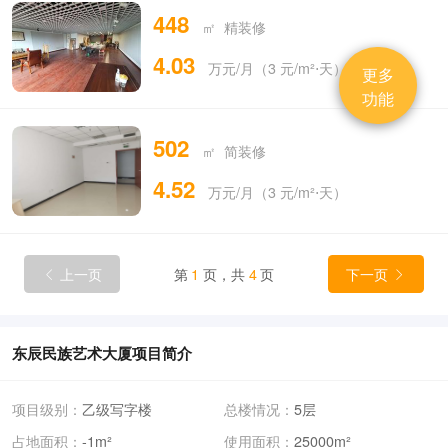
448
㎡ 精装修
4.03
万元/月（3 元/m²⋅天）
更多
功能
502
㎡ 简装修
4.52
万元/月（3 元/m²⋅天）
上一页
第
1
页，共
4
页
下一页


东辰民族艺术大厦项目简介
项目级别：
乙级写字楼
总楼情况：
5层
占地面积：
-1m²
使用面积：
25000m²