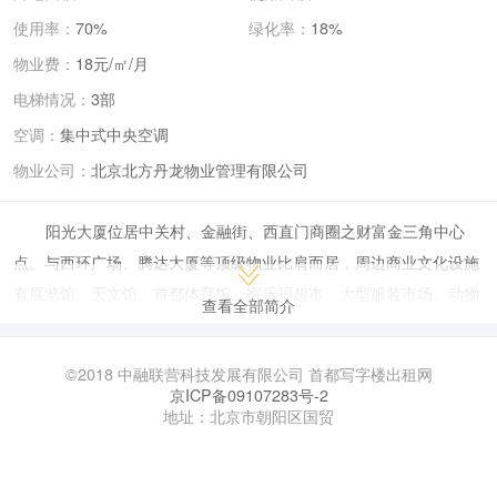
使用率：
70%
绿化率：
18%
物业费：
18元/㎡/月
电梯情况：
3部
空调：
集中式中央空调
物业公司：
北京北方丹龙物业管理有限公司
阳光大厦位居中关村、金融街、西直门商圈之财富金三角中心
点。与西环广场、腾达大厦等顶级物业比肩而居，周边商业文化设施
有展览馆、天文馆、首都体育馆、家乐福超市、大型服装市场、动物
查看全部简介
园等，大厦楼下即为开放式大型花园广场，环境优美。 物业概括：总
规模约5.2万平方米，地上12层，地下3层，其中6-11层为写字楼，单
©2018 中融联营科技发展有限公司 首都写字楼出租网
层建筑面积：1500-1638平方米；整层框架式大开间布局，方正实
京ICP备09107283号-2
地址：北京市朝阳区国贸
用，适合总部办公需求
北京阳光大厦是一座集办公、商业于一体的综合性建筑，地处北
京市核心地段，地理位置优越，交通便捷。大厦周边有多条公交线路