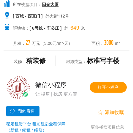

所在楼盘项目：
阳光大厦

[
西城
-
西直门
]
外大街112号
649

距地铁：
[
6号线
-
车公庄
]
约
米
27
3000
月租：
万元（3.00元/m²⋅天）
面积：
m²
精装修
标准写字楼
装修：
房源类型：
微信小程序
打开小程序
让 搜房 | 找房 更方便


稳定租赁平台 租前租后全程保障
更多楼盘项目信息
（新租 / 续租 / 维修）