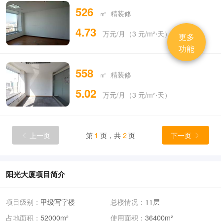
526
㎡ 精装修
4.73
万元/月（3 元/m²⋅天）
更多
功能
558
㎡ 精装修
5.02
万元/月（3 元/m²⋅天）
上一页
第
1
页，共
2
页
下一页


阳光大厦项目简介
项目级别：
甲级写字楼
总楼情况：
11层
占地面积：
52000m²
使用面积：
36400m²