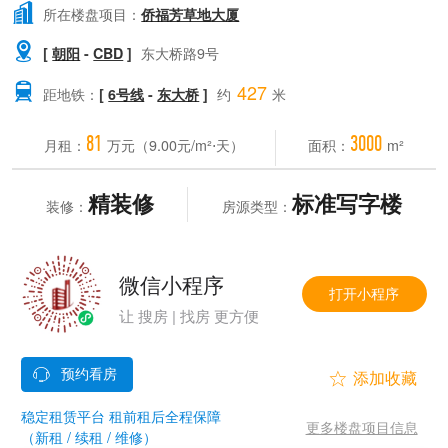

所在楼盘项目：
侨福芳草地大厦

[
朝阳
-
CBD
]
东大桥路9号
427

距地铁：
[
6号线
-
东大桥
]
约
米
81
3000
月租：
万元（9.00元/m²⋅天）
面积：
m²
精装修
标准写字楼
装修：
房源类型：
微信小程序
打开小程序
让 搜房 | 找房 更方便


稳定租赁平台 租前租后全程保障
更多楼盘项目信息
（新租 / 续租 / 维修）