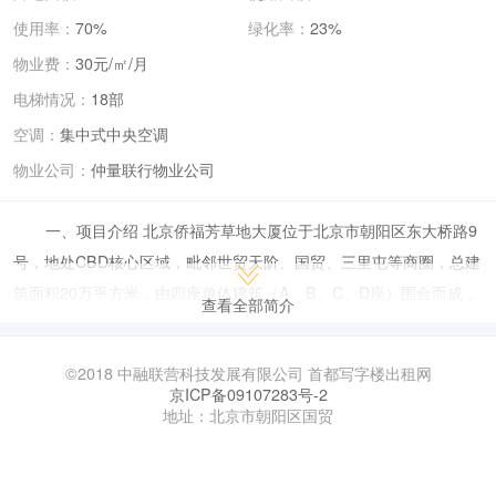
使用率：
70%
绿化率：
23%
物业费：
30元/㎡/月
电梯情况：
18部
空调：
集中式中央空调
物业公司：
仲量联行物业公司
一、项目介绍 北京侨福芳草地大厦位于北京市朝阳区东大桥路9
号，地处CBD核心区域，毗邻世贸天阶、国贸、三里屯等商圈，总建
筑面积20万平方米，由四座单体建筑（A、B、C、D座）围合而成，
查看全部简介
集写字楼、购物中心、艺术中心和精品酒店于一体。 建筑设计：采用
金字塔形环保外罩，顶部覆盖ETFE透明膜材，形成独立微气候系
©2018 中融联营科技发展有限公司 首都写字楼出租网
统，降低30%能耗，获LEED铂金级认证。 空间特色：中央设有高挑
京ICP备09107283号-2
地址：北京市朝阳区国贸
中庭和236米悬索步行桥，连接四座建筑；下沉花园（9米深）和屋顶
花园（A/B座15-18层、C/D座10层）提供自然景观与休闲空间。 艺
术氛围：陈列500余件国内外艺术家作品（如达利雕塑），设有侨福