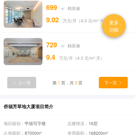
699
㎡ 精装修
9.02
万元/月（4.3 元/m²⋅天）
更多
功能
729
㎡ 精装修
9.4
万元/月（4.3 元/m²⋅天）
上一页
第
1
页，共
5
页
下一页


侨福芳草地大厦项目简介
项目级别：
甲级写字楼
总楼情况：
16层
占地面积：
87000m²
使用面积：
168200m²