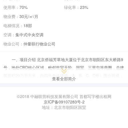
使用率：
70%
绿化率：
23%
物业费：
30元/㎡/月
电梯情况：
18部
空调：
集中式中央空调
物业公司：
仲量联行物业公司
一、项目介绍 北京侨福芳草地大厦位于北京市朝阳区东大桥路9
号，地处CBD核心区域，毗邻世贸天阶、国贸、三里屯等商圈，总建
筑面积20万平方米，由四座单体建筑（A、B、C、D座）围合而成，
查看全部简介
集写字楼、购物中心、艺术中心和精品酒店于一体。 建筑设计：采用
金字塔形环保外罩，顶部覆盖ETFE透明膜材，形成独立微气候系
©2018 中融联营科技发展有限公司 首都写字楼出租网
统，降低30%能耗，获LEED铂金级认证。 空间特色：中央设有高挑
京ICP备09107283号-2
地址：北京市朝阳区国贸
中庭和236米悬索步行桥，连接四座建筑；下沉花园（9米深）和屋顶
花园（A/B座15-18层、C/D座10层）提供自然景观与休闲空间。 艺
术氛围：陈列500余件国内外艺术家作品（如达利雕塑），设有侨福