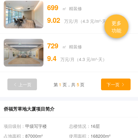
699
㎡ 精装修
9.02
万元/月（4.3 元/m²⋅天）
更多
功能
729
㎡ 精装修
9.4
万元/月（4.3 元/m²⋅天）
上一页
第
1
页，共
5
页
下一页


侨福芳草地大厦项目简介
项目级别：
甲级写字楼
总楼情况：
16层
占地面积：
87000m²
使用面积：
168200m²