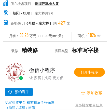

所在楼盘项目：
侨福芳草地大厦

[
朝阳
-
CBD
]
东大桥路9号
427

距地铁：
[
6号线
-
东大桥
]
约
米
60.26
1826
月租：
万元（11.00元/m²⋅天）
面积：
m²
精装修
标准写字楼
装修：
房源类型：
微信小程序
打开小程序
让 搜房 | 找房 更方便


稳定租赁平台 租前租后全程保障
更多楼盘项目信息
（新租 / 续租 / 维修）