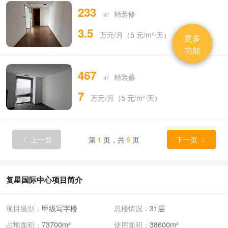
233
㎡ 精装修
3.5
万元/月（5 元/m²⋅天）
更多
功能
467
㎡ 精装修
7
万元/月（5 元/m²⋅天）
上一页
第
1
页，共
9
页
下一页


复星国际中心项目简介
项目级别：
甲级写字楼
总楼情况：
31层
占地面积：
73700m²
使用面积：
38600m²