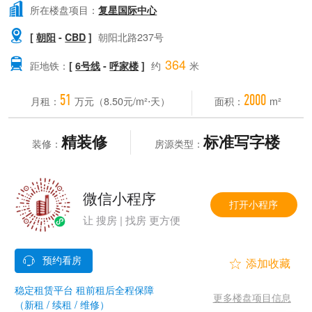

所在楼盘项目：
复星国际中心

[
朝阳
-
CBD
]
朝阳北路237号
364

距地铁：
[
6号线
-
呼家楼
]
约
米
51
2000
月租：
万元（8.50元/m²⋅天）
面积：
m²
精装修
标准写字楼
装修：
房源类型：
微信小程序
打开小程序
让 搜房 | 找房 更方便


稳定租赁平台 租前租后全程保障
更多楼盘项目信息
（新租 / 续租 / 维修）