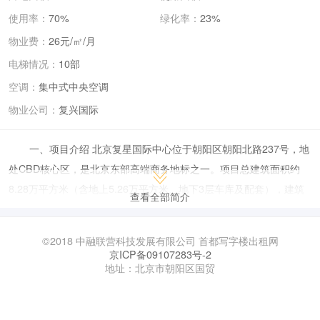
使用率：
70%
绿化率：
23%
物业费：
26元/㎡/月
电梯情况：
10部
空调：
集中式中央空调
物业公司：
复兴国际
一、项目介绍 北京复星国际中心位于朝阳区朝阳北路237号，地
处CBD核心区，是北京东部高端商务地标之一。项目总建筑面积约
8.28万平方米（含地上5.26万平方米、地下3层车库及配套），建筑
查看全部简介
高度99.95米，共31层，于2008年竣工。 地理位置：紧邻地铁6号线
东大桥站和10号线呼家楼站，向东接东三环主路，西达东二环，交通
©2018 中融联营科技发展有限公司 首都写字楼出租网
便捷。 建筑特点：采用蓝色玻璃幕墙外立面，大堂挑高11.8米，配备
京ICP备09107283号-2
地址：北京市朝阳区国贸
12部高速电梯，标准层面积约2166平方米，可灵活分割办公空间。
配套服务：涵盖银行、高档餐饮、便利店、员工食堂等，毗邻三里屯
商圈、使馆区及国贸商圈，商务氛围浓厚。