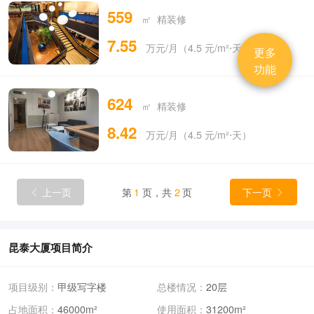
559
㎡ 精装修
7.55
万元/月（4.5 元/m²⋅天）
更多
功能
624
㎡ 精装修
8.42
万元/月（4.5 元/m²⋅天）
上一页
第
1
页，共
2
页
下一页


昆泰大厦项目简介
项目级别：
甲级写字楼
总楼情况：
20层
占地面积：
46000m²
使用面积：
31200m²