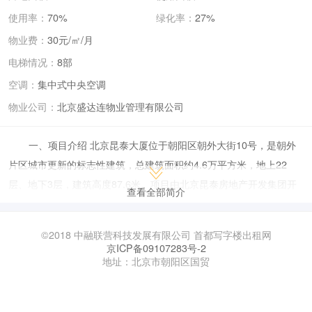
使用率：
70%
绿化率：
27%
物业费：
30元/㎡/月
电梯情况：
8部
空调：
集中式中央空调
物业公司：
北京盛达连物业管理有限公司
一、项目介绍 北京昆泰大厦位于朝阳区朝外大街10号，是朝外
片区城市更新的标志性建筑，总建筑面积约4.6万平方米，地上22
层、地下3层，建筑高度87.6米。项目由北京昆泰房地产开发集团开
查看全部简介
发，2022年启动改造升级，2024年焕新亮相，定位为“年轻力中心”，
融合办公、商业与文化体验，打造国际化的绿色科技商务环境。 功能
©2018 中融联营科技发展有限公司 首都写字楼出租网
分区：1-6层为商业区（THE BOX B馆），引入茑屋书店北京首店、
京ICP备09107283号-2
地址：北京市朝阳区国贸
开心麻花IP店等潮流品牌；7-22层为办公区，吸引“新数字经济、新
服务经济、新创意经济”企业入驻。 设计亮点：大堂采用开放式艺术
空间设计，配备3D裸眼大屏、穿孔铝板飘带等元素；共享创意空间贯