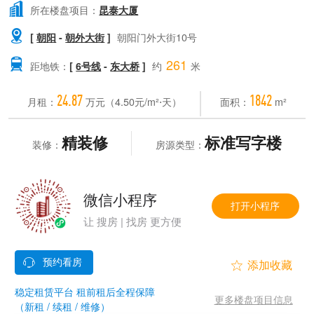

所在楼盘项目：
昆泰大厦

[
朝阳
-
朝外大街
]
朝阳门外大街10号
261

距地铁：
[
6号线
-
东大桥
]
约
米
24.87
1842
月租：
万元（4.50元/m²⋅天）
面积：
m²
精装修
标准写字楼
装修：
房源类型：
微信小程序
打开小程序
让 搜房 | 找房 更方便


稳定租赁平台 租前租后全程保障
更多楼盘项目信息
（新租 / 续租 / 维修）