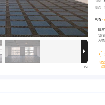
地铁
楼盘
已有
1
随时
我们
为您

稳定
1/3
（新