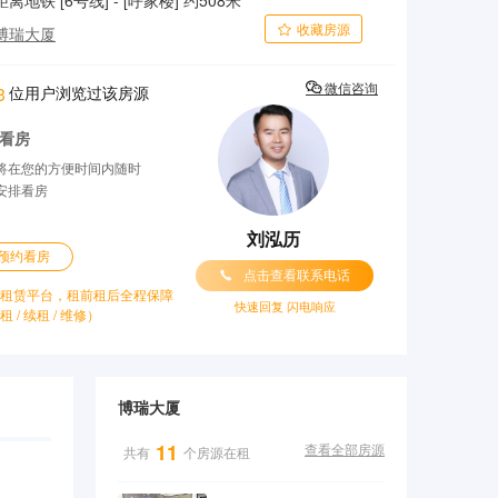
距离地铁 [6号线] - [呼家楼] 约508米
收藏房源

博瑞大厦

位用户浏览过该房源
微信咨询
3
看房
将在您的方便时间内随时
安排看房
刘泓历
预约看房

点击查看联系电话
租赁平台，租前租后全程保障
快速回复 闪电响应
租 / 续租 / 维修）
博瑞大厦
11
共有
个房源在租
查看全部房源