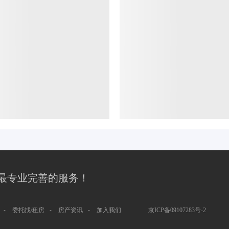
最专业完善的服务！
-
-
-
委托找/租房
房产资讯
加入我们
京ICP备09107283号-2