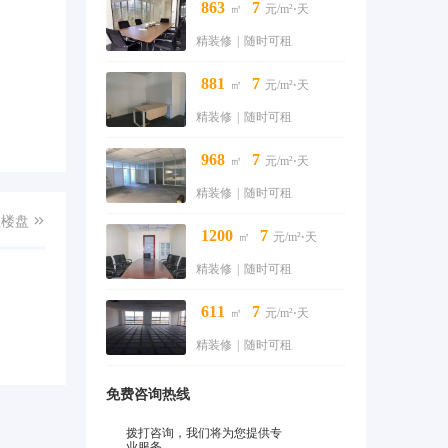
863
7
㎡
元/m²⋅天
精装修
|
随时可租
881
7
㎡
元/m²⋅天
精装修
|
随时可租
968
7
㎡
元/m²⋅天
精装修
|
随时可租
入楼盘

1200
7
㎡
元/m²⋅天
精装修
|
随时可租
611
7
㎡
元/m²⋅天
精装修
|
随时可租
免费咨询热线
拨打咨询，我们将为您提供专
业服务。