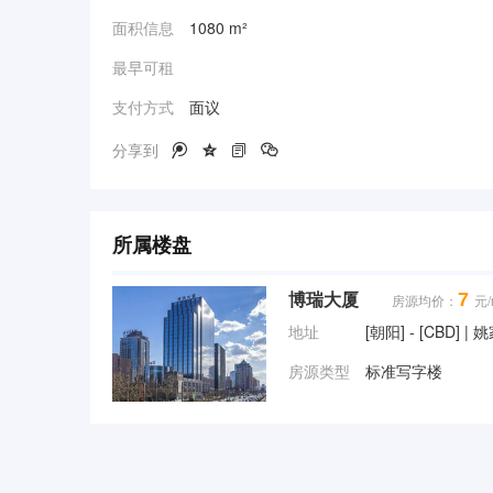
面积信息
1080 m²
最早可租
支付方式
面议
分享到




所属楼盘
7
博瑞大厦
房源均价：
元/
地址
[朝阳] - [CBD] 
房源类型
标准写字楼