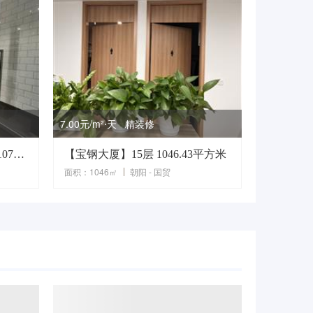
7.00元/m²⋅天 精装修
WWT大厦精品房源25F南侧1070平米办公室出租
【宝钢大厦】15层 1046.43平方米
面积：1046㎡
朝阳 - 国贸