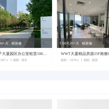
元/m²⋅天 精装修
7.00元/m²⋅天 精装修
西门子大厦园区办公室租赁1007平米
007㎡
朝阳 - 望京
面积：1070㎡
朝阳 - 国贸