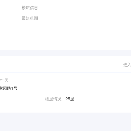
楼层信息
最短租期
进
m²⋅天
| 姚家园路1号
楼层情况
25层