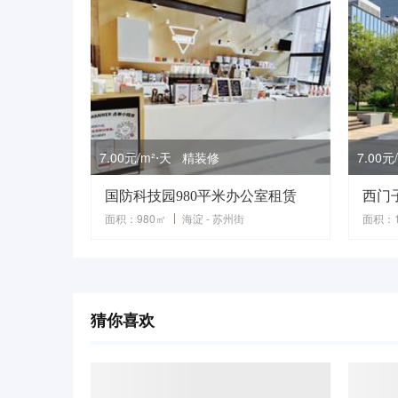
7.00元/m²⋅天 精装修
7.00
国防科技园980平米办公室租赁
面积：980㎡
海淀 - 苏州街
面积：1
猜你喜欢