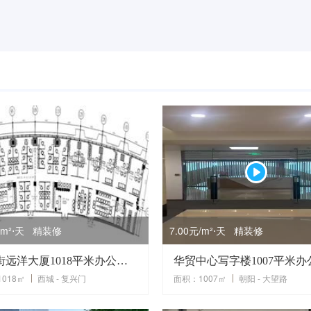
元/m²⋅天 精装修
7.00元/m²⋅天 精装修
金融街远洋大厦1018平米办公室租赁租金价便宜
018㎡
西城 - 复兴门
面积：1007㎡
朝阳 - 大望路