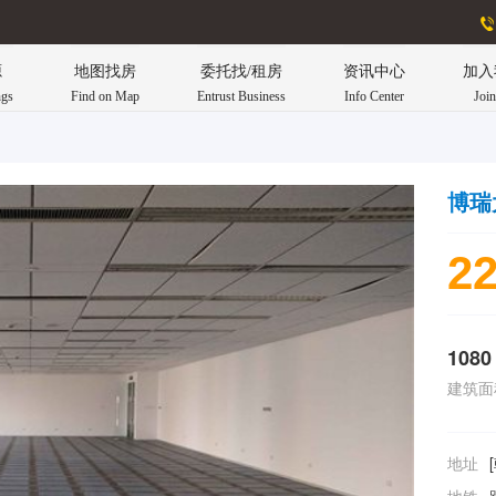
源
地图找房
委托找/租房
资讯中心
加入
ngs
Find on Map
Entrust Business
Info Center
Joi
博瑞
22
1080
建筑面
地址