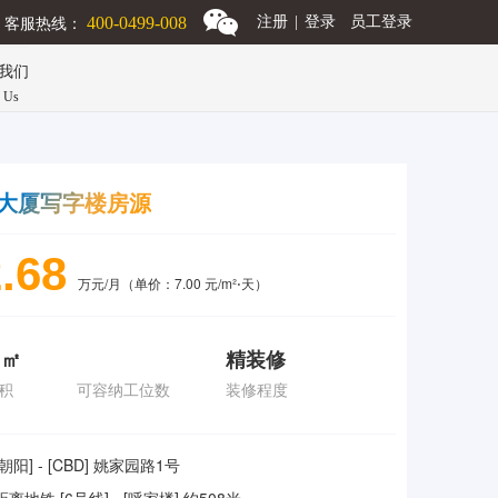
客服热线：
400-0499-008
注册
|
登录
员工登录
我们
n Us
大厦写字楼房源
.68
万元/月（单价：7.00 元/m²⋅天）
 ㎡
精装修
积
可容纳工位数
装修程度
[朝阳] - [CBD] 姚家园路1号