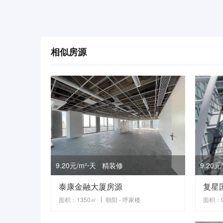
相似房源
9.20元/m²⋅天 精装修
9.20
泰康金融大厦房源
面积：1350㎡
朝阳 - 呼家楼
面积：