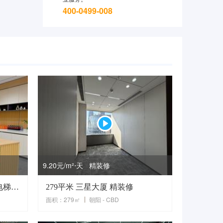
400-0499-008
9.20元/m²⋅天 精装修
复星国际中心231平米 正对电梯 精装修带家具 拎包入驻
279平米 三星大厦 精装修
面积：279㎡
朝阳 - CBD