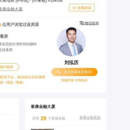
距离地铁 [6号线] - [呼家楼] 约343米
收藏房源

泰康金融大厦

位用户浏览过该房源
微信咨询
6
看房
将在您的方便时间内随时
安排看房
刘泓历
预约看房

点击查看联系电话
租赁平台，租前租后全程保障
快速回复 闪电响应
租 / 续租 / 维修）
泰康金融大厦
29
共有
个房源在租
查看全部房源