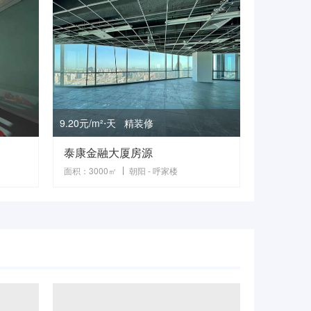
9.20元/m²⋅天 精装修
泰康金融大厦房源
面积：3000㎡
朝阳 - 呼家楼