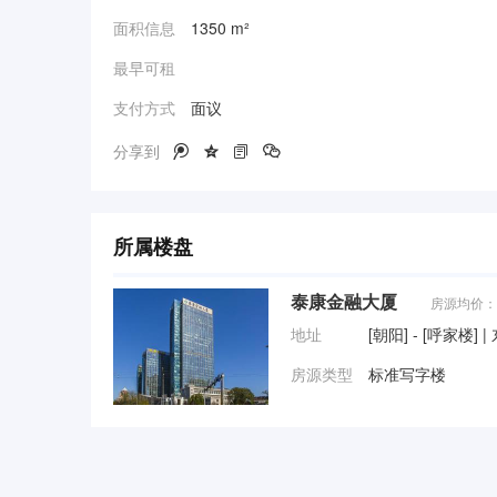
面积信息
1350 m²
最早可租
支付方式
面议
分享到




所属楼盘
泰康金融大厦
房源均价：
地址
[朝阳] - [呼家楼]
房源类型
标准写字楼