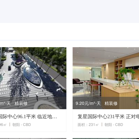
元/m²⋅天 精装修
9.20元/m²⋅天 精装修
复星国际中心96.1平米 临近地铁 热门楼盘 户型方正
96㎡
朝阳 - CBD
面积：231㎡
朝阳 - CBD