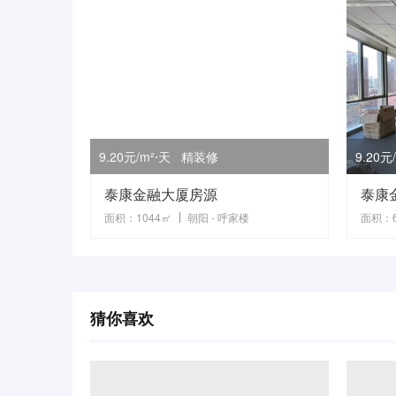
9.20元/m²⋅天 精装修
9.20
泰康金融大厦房源
泰康
面积：1044㎡
朝阳 - 呼家楼
面积：6
猜你喜欢