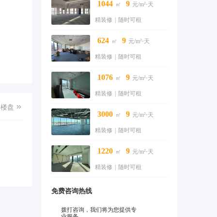
1044
9
㎡
元/m²⋅天
精装修
|
随时可租
624
9
㎡
元/m²⋅天
精装修
|
随时可租
1076
9
㎡
元/m²⋅天
精装修
|
随时可租
入楼盘

3000
9
㎡
元/m²⋅天
精装修
|
随时可租
1220
9
㎡
元/m²⋅天
精装修
|
随时可租
免费咨询热线
拨打咨询，我们将为您提供专
业服务。