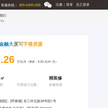
客服热线：
400-0499-008
注册
|
登录
员工登录
我们
n Us
金融大厦写字楼房源
.26
万元/月（单价：9.20 元/m²⋅天）
 ㎡
精装修
积
可容纳工位数
装修程度
[朝阳] - [呼家楼] 东三环北路38号院1号