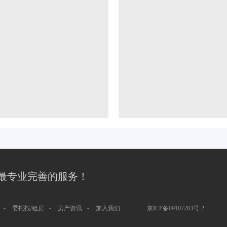
最专业完善的服务！
-
-
-
委托找/租房
房产资讯
加入我们
京ICP备09107283号-2