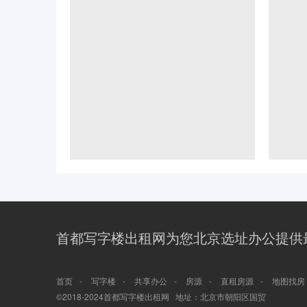
首都写字楼出租网为您北京选址办公提供
-
-
-
-
-
首页
写字楼
共享办公
房源
直租房源
地图找房
©2018-2024首都写字楼出租网 地址：北京市朝阳区国贸