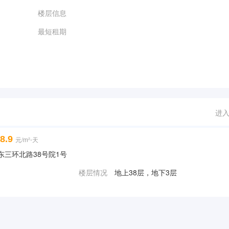
楼层信息
最短租期
进
8.9
元/m²⋅天
 | 东三环北路38号院1号
楼层情况
地上38层，地下3层