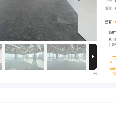
地铁
楼盘
已有
1
随时
我们
为您

稳定
1/4
（新