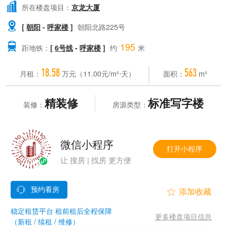

所在楼盘项目：
京龙大厦

[
朝阳
-
呼家楼
]
朝阳北路225号
195

距地铁：
[
6号线
-
呼家楼
]
约
米
18.58
563
月租：
万元（11.00元/m²⋅天）
面积：
m²
精装修
标准写字楼
装修：
房源类型：
微信小程序
打开小程序
让 搜房 | 找房 更方便


稳定租赁平台 租前租后全程保障
更多楼盘项目信息
（新租 / 续租 / 维修）