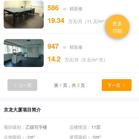
586
㎡ 精装修
19.34
万元/月（11 元/m²⋅天）
更多
功能
947
㎡ 精装修
14.2
万元/月（5 元/m²⋅天）
上一页
第
1
页，共
2
页
下一页


京龙大厦项目简介
项目级别：
乙级写字楼
总楼情况：
11层
占地面积：
-1m²
使用面积：
-1m²