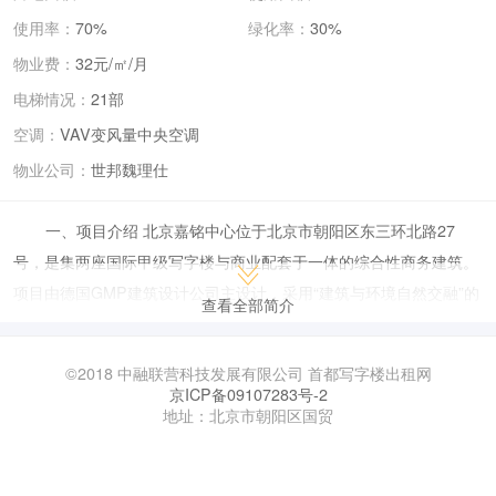
使用率：
70%
绿化率：
30%
物业费：
32元/㎡/月
电梯情况：
21部
空调：
VAV变风量中央空调
物业公司：
世邦魏理仕
一、项目介绍 北京嘉铭中心位于北京市朝阳区东三环北路27
号，是集两座国际甲级写字楼与商业配套于一体的综合性商务建筑。
项目由德国GMP建筑设计公司主设计，采用“建筑与环境自然交融”的
查看全部简介
德式现代主义风格，东西双塔以H型错落布局，形成灵动美感。建筑
总高度约100米，地上20-23层，地下4层，总建筑面积约9万平方
©2018 中融联营科技发展有限公司 首都写字楼出租网
米。其核心亮点包括： 83米全玻璃单索网幕阳光大堂，南北通透，
京ICP备09107283号-2
地址：北京市朝阳区国贸
绿植与水景结合，营造舒适商务环境。 双层呼吸式玻璃幕墙，兼具节
能、隔热、降噪功能，综合节能达21%。 国际认证：LEED铂金级认
证、BOMA CoE五项卓越认证（中国首个通过），以及CBD六星超