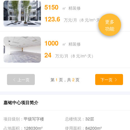
5150
㎡ 精装修
123.6
万元/月（8 元/m²⋅天）
更多
功能
1000
㎡ 精装修
24
万元/月（8 元/m²⋅天）
上一页
第
1
页，共
2
页
下一页


嘉铭中心项目简介
项目级别：
甲级写字楼
总楼情况：
32层
占地面积：
128030m²
使用面积：
84200m²