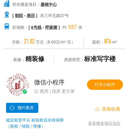

所在楼盘项目：
嘉铭中心

[
朝阳
-
燕莎
]
东三环北路27号
557

距地铁：
[
6号线
-
呼家楼
]
约
米
21.02
876
月租：
万元（8.00元/m²⋅天）
面积：
m²
精装修
标准写字楼
装修：
房源类型：
微信小程序
打开小程序
让 搜房 | 找房 更方便


稳定租赁平台 租前租后全程保障
更多楼盘项目信息
（新租 / 续租 / 维修）