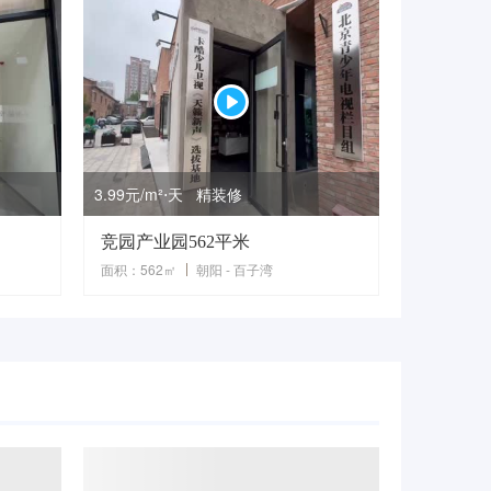
3.99元/m²⋅天 精装修
竞园产业园562平米
面积：562㎡
朝阳 - 百子湾