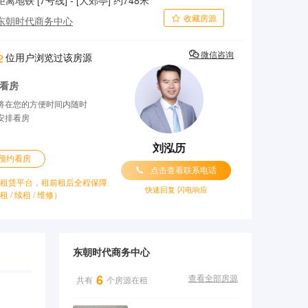
距离地铁 [7号线] - [大郊亭] 约748米
收藏房源

东朝时代商务中心

位用户浏览过该房源
微信咨询
2
看房
将在您的方便时间内随时
安排看房
刘泓历
预约看房

点击查看联系电话
租赁平台，租前租后全程保障
快速回复 闪电响应
租 / 续租 / 维修）
东朝时代商务中心
6
共有
个房源在租
查看全部房源