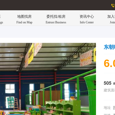
源
地图找房
委托找/租房
资讯中心
加入
ngs
Find on Map
Entrust Business
Info Center
Joi
东朝
6.
505 
建筑面
地址