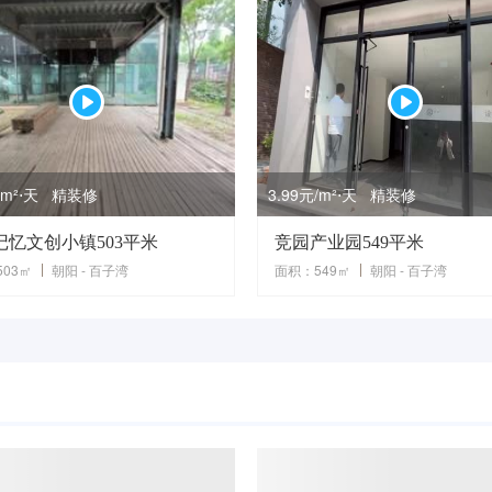
元/m²⋅天 精装修
3.99元/m²⋅天 精装修
记忆文创小镇503平米
竞园产业园549平米
03㎡
朝阳 - 百子湾
面积：549㎡
朝阳 - 百子湾