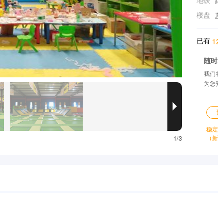
地铁
楼盘
已有
1
随时
我们
为您

稳定
1/3
（新