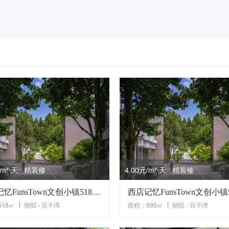
元/m²⋅天 精装修
4.00元/m²⋅天 精装修
西店记忆FunsTown文创小镇518平米独栋租赁
18㎡
朝阳 - 百子湾
面积：595㎡
朝阳 - 百子湾