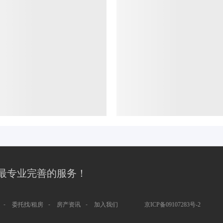
最专业完善的服务！
-
-
-
委托找/租房
房产资讯
加入我们
京ICP备09107283号-2