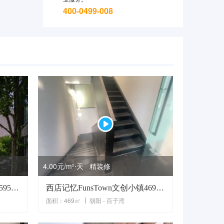
400-0499-008
4.00元/m²⋅天 精装修
西店记忆FunsTown文创小镇595平米独栋
西店记忆FunsTown文创小镇469平米办公室租赁
面积：469㎡
朝阳 - 百子湾