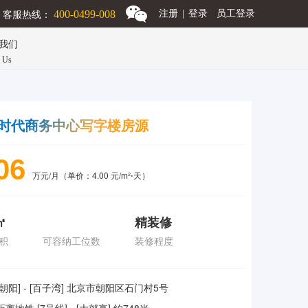
客服热线：
400-0499-008
注册
|
登录
员工登录
我们
n Us
时代商务中心写字楼房源
06
万元/月（单价：4.00 元/m²⋅天）
㎡
精装修
积
可容纳工位数
装修程度
[朝阳] - [百子湾] 北京市朝阳区石门村5号