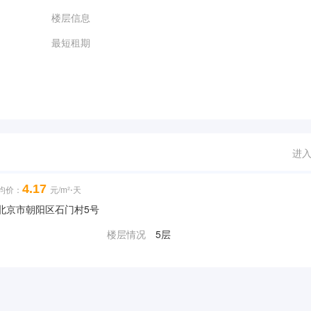
楼层信息
最短租期
进
4.17
均价：
元/m²⋅天
] | 北京市朝阳区石门村5号
楼层情况
5层