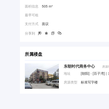
面积信息
505 m²
最早可租
支付方式
面议
分享到




所属楼盘
东朝时代商务中心
房源
地址
[朝阳] - [百子湾
房源类型
标准写字楼