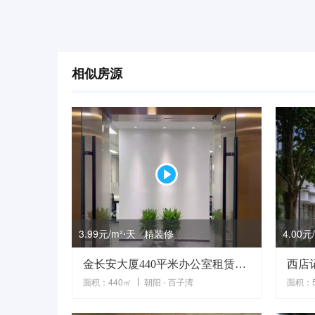
相似房源
3.99元/m²⋅天 精装修
4.00
金长安大厦440平米办公室租赁租金价便宜精装带办公家具
面积：440㎡
朝阳 - 百子湾
面积：5