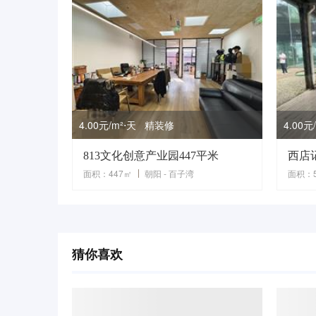
4.00元/m²⋅天 精装修
4.00
813文化创意产业园447平米
西店
面积：447㎡
朝阳 - 百子湾
面积：5
猜你喜欢