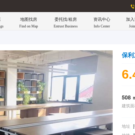
源
地图找房
委托找/租房
资讯中心
加入
ngs
Find on Map
Entrust Business
Info Center
Joi
保利
6.
508 
建筑面
地址