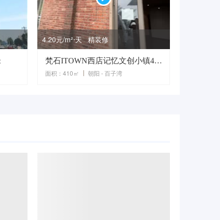
4.20元/m²⋅天 精装修
米
梵石ITOWN西店记忆文创小镇410平米独栋
面积：410㎡
朝阳 - 百子湾