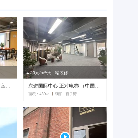
4.20元/m²⋅天 精装修
东二环亚太大厦520平米办公室租赁
东进国际中心 正对电梯 （中国出版创意产业基地）（国家版权创新基地） A座17层489平米东南向 8个房间
面积：489㎡
朝阳 - 百子湾