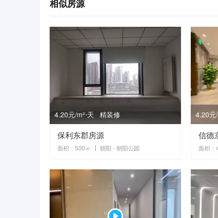
相似房源
4.20元/m²⋅天 精装修
4.20
保利东郡房源
信德
面积：500㎡
朝阳 - 朝阳公园
面积：4