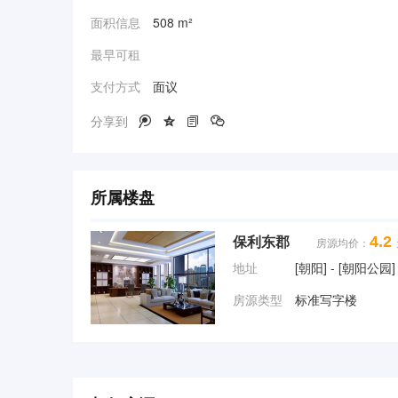
面积信息
508 m²
最早可租
支付方式
面议
分享到




所属楼盘
4.2
保利东郡
房源均价：
地址
[朝阳] - [朝阳公
房源类型
标准写字楼