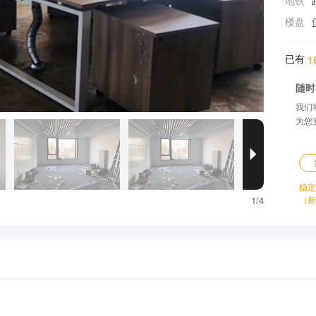
地铁
楼盘
已有
1
随时
我们
为您

稳定
1/4
（新