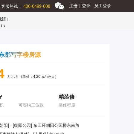
客服热线：
400-0499-008
注册
|
登录
员工登录
我们
n Us
东郡写字楼房源
4
万元/月（单价：4.20 元/m²⋅天）
㎡
精装修
积
可容纳工位数
装修程度
[朝阳] - [朝阳公园] 东四环朝阳公园桥东南角