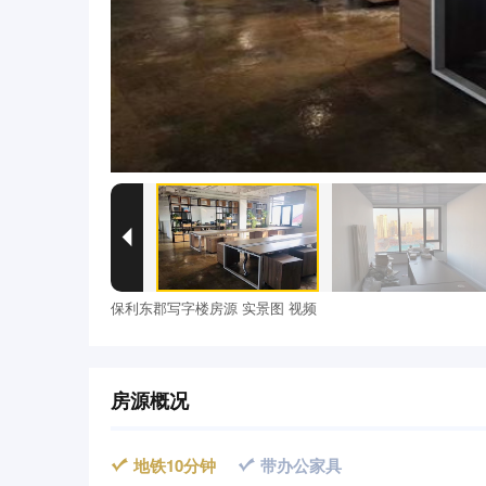

保利东郡写字楼房源 实景图 视频
房源概况
地铁10分钟
带办公家具

