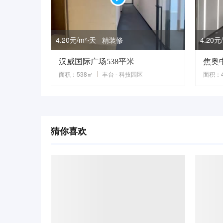
4.20元/m²⋅天 精装修
4.20
汉威国际广场538平米
焦奥
面积：538㎡
丰台 - 科技园区
面积：4
猜你喜欢