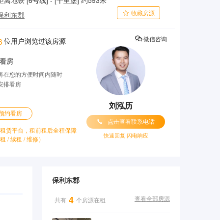
距离地铁 [6号线] - [十里堡] 约593米
收藏房源

保利东郡

位用户浏览过该房源
微信咨询
6
看房
将在您的方便时间内随时
安排看房
刘泓历
预约看房

点击查看联系电话
租赁平台，租前租后全程保障
快速回复 闪电响应
租 / 续租 / 维修）
保利东郡
4
共有
个房源在租
查看全部房源