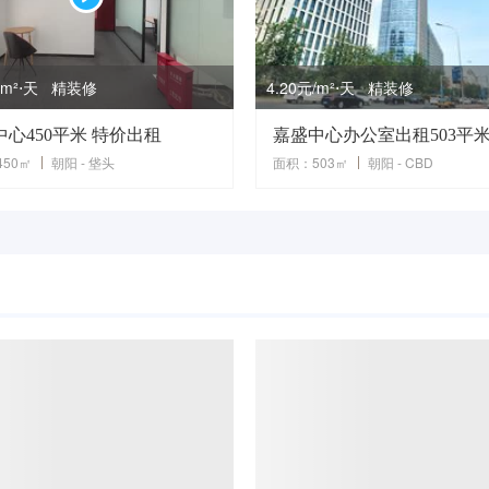
元/m²⋅天 精装修
4.20元/m²⋅天 精装修
中心450平米 特价出租
嘉盛中心办公室出租503平
50㎡
朝阳 - 垡头
面积：503㎡
朝阳 - CBD