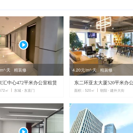
元/m²⋅天 精装修
4.20元/m²⋅天 精装修
京汇中心472平米办公室租赁
72㎡
东城 - 东直门
面积：520㎡
朝阳 - 建外大街