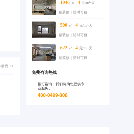
1046
4
㎡
元/m²⋅天
精装修
|
随时可租
500
4
㎡
元/m²⋅天
精装修
|
随时可租
622
4
㎡
元/m²⋅天
精装修
|
随时可租
入楼盘

免费咨询热线
拨打咨询，我们将为您提供专
业服务。
400-0499-008