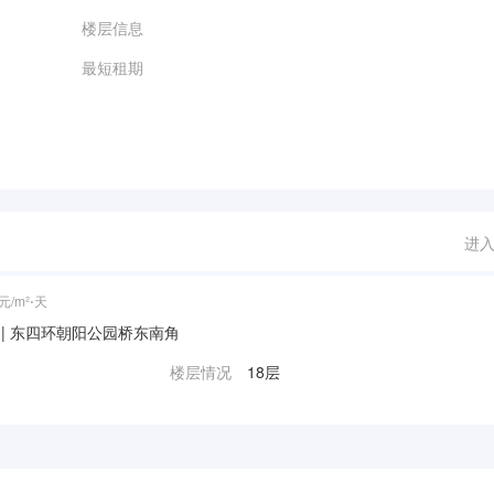
楼层信息
最短租期
进
元/m²⋅天
园] | 东四环朝阳公园桥东南角
楼层情况
18层