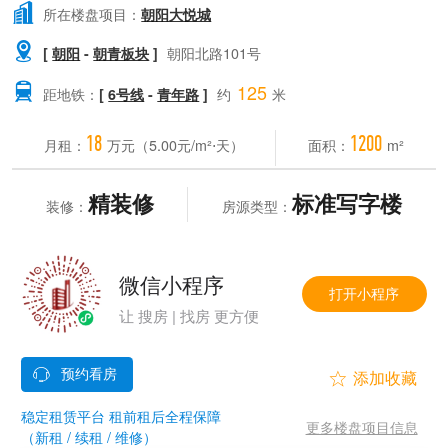

所在楼盘项目：
朝阳大悦城

[
朝阳
-
朝青板块
]
朝阳北路101号
125

距地铁：
[
6号线
-
青年路
]
约
米
18
1200
月租：
万元（5.00元/m²⋅天）
面积：
m²
精装修
标准写字楼
装修：
房源类型：
微信小程序
打开小程序
让 搜房 | 找房 更方便


稳定租赁平台 租前租后全程保障
更多楼盘项目信息
（新租 / 续租 / 维修）