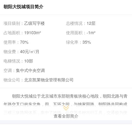
朝阳大悦城项目简介
项目级别：
乙级写字楼
总楼情况：
12层
占地面积：
19103m²
使用面积：
-1m²
使用率：
70%
绿化率：
35%
物业费：
40元/㎡/月
电梯情况：
10部
空调：
集中式中央空调
物业公司：
北京凯莱物业管理有限公司
朝阳大悦城位于北京城市东部朝青板块核心地段，朝阳北路与青
年路交叉口的东北角，四、五环之间，与姚家园路、朝阳路共同构成
三横三纵路网体系，集中了地铁、公交等多种出行工具，交通极为便
查看全部简介
利。得益于城市发展的重心东移，区域内已经云集了众多高档住宅，
逐渐成为“中央生活区”，北京新贵人群、高级城市白领置业的首选之