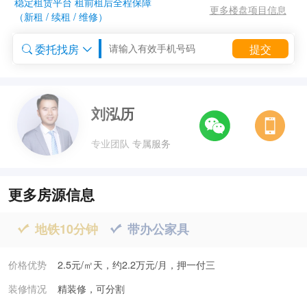
稳定租赁平台 租前租后全程保障
更多楼盘项目信息
（新租 / 续租 / 维修）
委托找房
提交


委托租房


刘泓历
专业团队 专属服务
更多房源信息
地铁10分钟
带办公家具


价格优势
2.5元/㎡天，约2.2万元/月，押一付三
装修情况
精装修，可分割