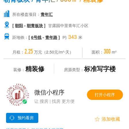

所在楼盘项目：
青年汇

[
朝阳
-
朝青板块
]
甘露园中里青年汇小区
343

距地铁：
[
6号线
-
青年路
]
约
米
2.25
300
月租：
万元（2.50元/m²⋅天）
面积：
m²
精装修
标准写字楼
装修：
房源类型：
微信小程序
打开小程序
让 搜房 | 找房 更方便

