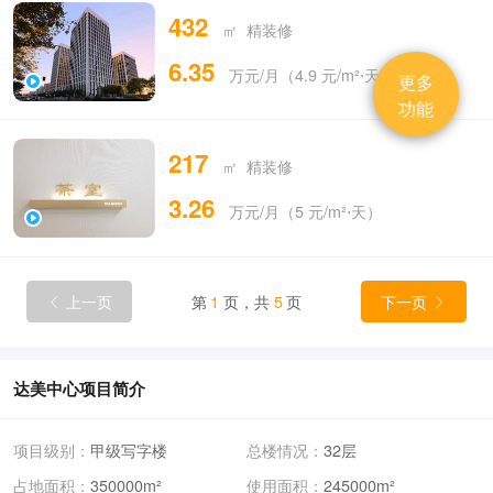
432
㎡ 精装修
6.35
万元/月（4.9 元/m²⋅天）
更多
功能
217
㎡ 精装修
3.26
万元/月（5 元/m²⋅天）
上一页
第
1
页，共
5
页
下一页


达美中心项目简介
项目级别：
甲级写字楼
总楼情况：
32层
占地面积：
350000m²
使用面积：
245000m²