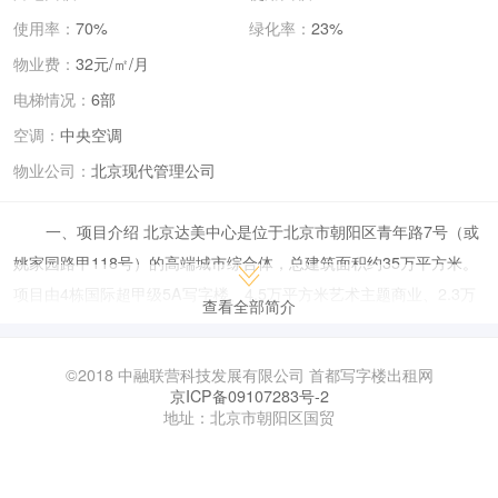
使用率：
70%
绿化率：
23%
物业费：
32元/㎡/月
电梯情况：
6部
空调：
中央空调
物业公司：
北京现代管理公司
一、项目介绍 北京达美中心是位于北京市朝阳区青年路7号（或
姚家园路甲118号）的高端城市综合体，总建筑面积约35万平方米。
项目由4栋国际超甲级5A写字楼、4.5万平方米艺术主题商业、2.3万
查看全部简介
平方米奥克伍德酒店服务式公寓及总裁官邸等业态组成，融合了商务
办公、艺术展览、休闲娱乐、高端居住等功能，定位为“艺术唤醒城
©2018 中融联营科技发展有限公司 首都写字楼出租网
市”的标杆性综合体。其建筑设计由德国GMP事务所操刀，采用德式
京ICP备09107283号-2
地址：北京市朝阳区国贸
现代风格与东方文化结合，荣膺美国LEED金级认证，并配备无柱式
开阔空间、智能楼宇系统等高端配置。
二、租赁情况介绍 租赁面积与价格：可租面积从125平方米到整