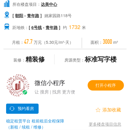

所在楼盘项目：
达美中心

[
朝阳
-
青年路
]
姚家园路118号
1732

距地铁：
[
6号线
-
青年路
]
约
米
47.7
3000
月租：
万元（5.30元/m²⋅天）
面积：
m²
精装修
标准写字楼
装修：
房源类型：
微信小程序
打开小程序
让 搜房 | 找房 更方便


稳定租赁平台 租前租后全程保障
更多楼盘项目信息
（新租 / 续租 / 维修）