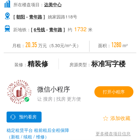

所在楼盘项目：
达美中心

[
朝阳
-
青年路
]
姚家园路118号
1732

距地铁：
[
6号线
-
青年路
]
约
米
20.35
1280
月租：
万元（5.30元/m²⋅天）
面积：
m²
精装修
标准写字楼
装修：
房源类型：
微信小程序
打开小程序
让 搜房 | 找房 更方便


稳定租赁平台 租前租后全程保障
更多楼盘项目信息
（新租 / 续租 / 维修）