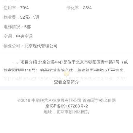
使用率：
70%
绿化率：
23%
物业费：
32元/㎡/月
电梯情况：
6部
空调：
中央空调
物业公司：
北京现代管理公司
一、项目介绍 北京达美中心是位于北京市朝阳区青年路7号（或
姚家园路甲118号）的高端城市综合体，总建筑面积约35万平方米。
项目由4栋国际超甲级5A写字楼、4.5万平方米艺术主题商业、2.3万
查看全部简介
平方米奥克伍德酒店服务式公寓及总裁官邸等业态组成，融合了商务
办公、艺术展览、休闲娱乐、高端居住等功能，定位为“艺术唤醒城
©2018 中融联营科技发展有限公司 首都写字楼出租网
市”的标杆性综合体。其建筑设计由德国GMP事务所操刀，采用德式
京ICP备09107283号-2
地址：北京市朝阳区国贸
现代风格与东方文化结合，荣膺美国LEED金级认证，并配备无柱式
开阔空间、智能楼宇系统等高端配置。
二、租赁情况介绍 租赁面积与价格：可租面积从125平方米到整