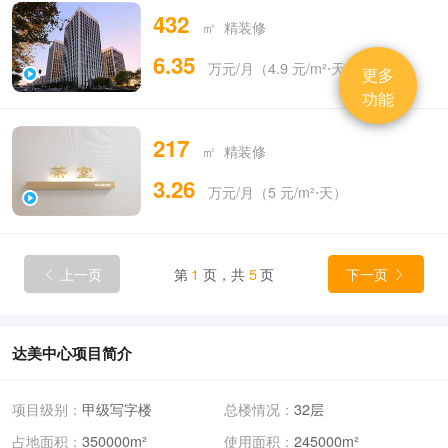
432
㎡ 精装修
6.35
万元/月（4.9 元/m²⋅天）
更多
功能
217
㎡ 精装修
3.26
万元/月（5 元/m²⋅天）
上一页
第
1
页，共
5
页
下一页


达美中心项目简介
项目级别：
甲级写字楼
总楼情况：
32层
占地面积：
350000m²
使用面积：
245000m²