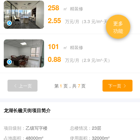
258
㎡ 精装修
2.55
万元/月（3.3 元/m²⋅天）
更多
功能
101
㎡ 精装修
0.88
万元/月（2.9 元/m²⋅天）
上一页
第
1
页，共
7
页
下一页


龙湖长楹天街项目简介
项目级别：
乙级写字楼
总楼情况：
23层
占地面积：
48000m²
使用面积：
32000m²