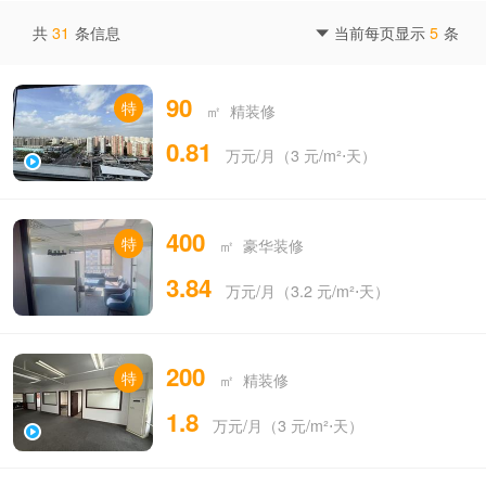
共
31
条信息
当前每页显示
5
条

90
特
㎡ 精装修
0.81
万元/月（3 元/m²⋅天）
400
特
㎡ 豪华装修
3.84
万元/月（3.2 元/m²⋅天）
200
特
㎡ 精装修
1.8
万元/月（3 元/m²⋅天）