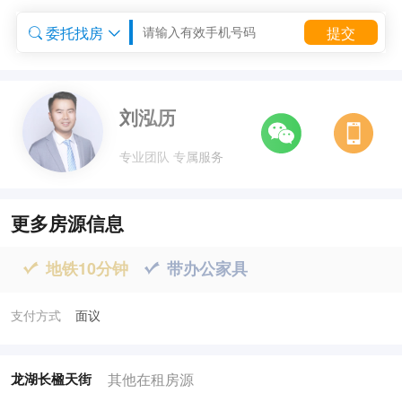
委托找房
提交


委托租房


刘泓历
专业团队 专属服务
更多房源信息
地铁10分钟
带办公家具


支付方式
面议
其他在租房源
龙湖长楹天街