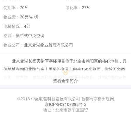
使用率：
70%
绿化率：
27%
物业费：
30元/㎡/月
电梯情况：
4部
空调：
集中式中央空调
物业公司：
北京龙湖物业管理有限公司
北京龙湖长楹天街写字楼项目位于北京市朝阳区的核心地带，具
体地址在朝阳北路与东十里堡路交叉点向南150米路西，靠近万象商
业街、常吉路、东苇路和常营北路，交通十分便利。其周边拥有完善
查看全部简介
的配套设施，包括银行、超市、医院、学校等，为入驻企业提供了良
好的商务和生活环境。
©2018 中融联营科技发展有限公司 首都写字楼出租网
写字楼由龙湖集团开发，其景观设计由优地联合完成，物业公司
京ICP备09107283号-2
地址：北京市朝阳区国贸
为北京龙湖物业管理有限公司。该写字楼以其现代化的设计和优质的
物业管理服务，吸引了众多知名企业和机构入驻。
在办公空间方面，龙湖长楹天街写字楼提供了多种面积选择，以