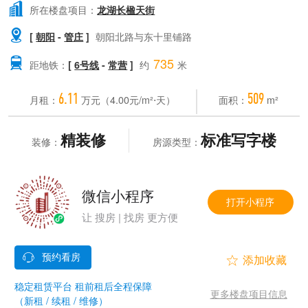

所在楼盘项目：
龙湖长楹天街

[
朝阳
-
管庄
]
朝阳北路与东十里铺路
735

距地铁：
[
6号线
-
常营
]
约
米
6.11
509
月租：
万元（4.00元/m²⋅天）
面积：
m²
精装修
标准写字楼
装修：
房源类型：
微信小程序
打开小程序
让 搜房 | 找房 更方便


稳定租赁平台 租前租后全程保障
更多楼盘项目信息
（新租 / 续租 / 维修）