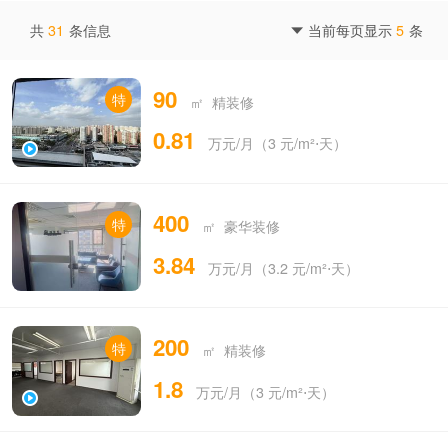
共
31
条信息
当前每页显示
5
条

90
特
㎡ 精装修
0.81
万元/月（3 元/m²⋅天）
400
特
㎡ 豪华装修
3.84
万元/月（3.2 元/m²⋅天）
200
特
㎡ 精装修
1.8
万元/月（3 元/m²⋅天）