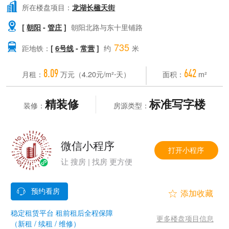

所在楼盘项目：
龙湖长楹天街

[
朝阳
-
管庄
]
朝阳北路与东十里铺路
735

距地铁：
[
6号线
-
常营
]
约
米
8.09
642
月租：
万元（4.20元/m²⋅天）
面积：
m²
精装修
标准写字楼
装修：
房源类型：
微信小程序
打开小程序
让 搜房 | 找房 更方便


稳定租赁平台 租前租后全程保障
更多楼盘项目信息
（新租 / 续租 / 维修）