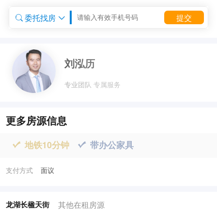
委托找房
提交


委托租房


刘泓历
专业团队 专属服务
更多房源信息
地铁10分钟
带办公家具


支付方式
面议
其他在租房源
龙湖长楹天街