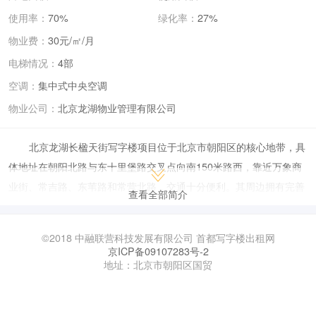
使用率：
70%
绿化率：
27%
物业费：
30元/㎡/月
电梯情况：
4部
空调：
集中式中央空调
物业公司：
北京龙湖物业管理有限公司
北京龙湖长楹天街写字楼项目位于北京市朝阳区的核心地带，具
体地址在朝阳北路与东十里堡路交叉点向南150米路西，靠近万象商
业街、常吉路、东苇路和常营北路，交通十分便利。其周边拥有完善
查看全部简介
的配套设施，包括银行、超市、医院、学校等，为入驻企业提供了良
好的商务和生活环境。
©2018 中融联营科技发展有限公司 首都写字楼出租网
写字楼由龙湖集团开发，其景观设计由优地联合完成，物业公司
京ICP备09107283号-2
地址：北京市朝阳区国贸
为北京龙湖物业管理有限公司。该写字楼以其现代化的设计和优质的
物业管理服务，吸引了众多知名企业和机构入驻。
在办公空间方面，龙湖长楹天街写字楼提供了多种面积选择，以