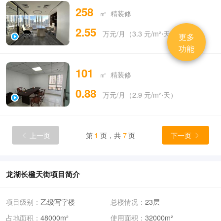
258
㎡ 精装修
2.55
万元/月（3.3 元/m²⋅天）
更多
功能
101
㎡ 精装修
0.88
万元/月（2.9 元/m²⋅天）
上一页
第
1
页，共
7
页
下一页


龙湖长楹天街项目简介
项目级别：
乙级写字楼
总楼情况：
23层
占地面积：
48000m²
使用面积：
32000m²