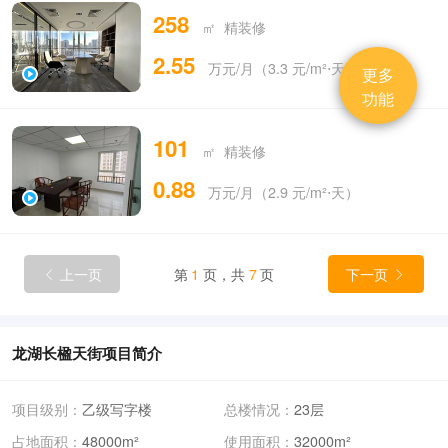
258
㎡ 精装修
2.55
万元/月（3.3 元/m²⋅天）
更多
功能
101
㎡ 精装修
0.88
万元/月（2.9 元/m²⋅天）
上一页
第
1
页，共
7
页
下一页


龙湖长楹天街项目简介
项目级别：
乙级写字楼
总楼情况：
23层
占地面积：
48000m²
使用面积：
32000m²