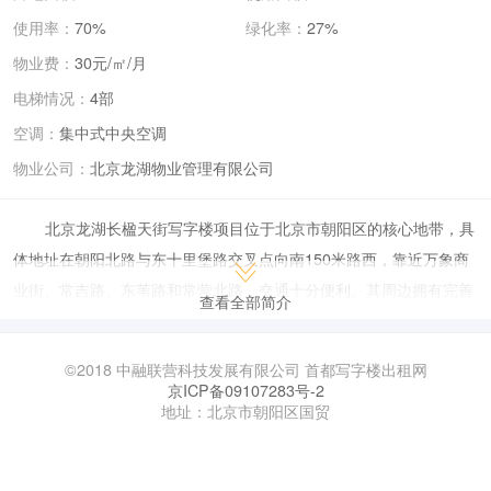
使用率：
70%
绿化率：
27%
物业费：
30元/㎡/月
电梯情况：
4部
空调：
集中式中央空调
物业公司：
北京龙湖物业管理有限公司
北京龙湖长楹天街写字楼项目位于北京市朝阳区的核心地带，具
体地址在朝阳北路与东十里堡路交叉点向南150米路西，靠近万象商
业街、常吉路、东苇路和常营北路，交通十分便利。其周边拥有完善
查看全部简介
的配套设施，包括银行、超市、医院、学校等，为入驻企业提供了良
好的商务和生活环境。
©2018 中融联营科技发展有限公司 首都写字楼出租网
写字楼由龙湖集团开发，其景观设计由优地联合完成，物业公司
京ICP备09107283号-2
地址：北京市朝阳区国贸
为北京龙湖物业管理有限公司。该写字楼以其现代化的设计和优质的
物业管理服务，吸引了众多知名企业和机构入驻。
在办公空间方面，龙湖长楹天街写字楼提供了多种面积选择，以