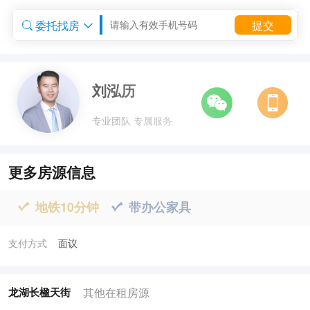
委托找房
提交


委托租房


刘泓历
专业团队 专属服务
更多房源信息
地铁10分钟
带办公家具


支付方式
面议
其他在租房源
龙湖长楹天街