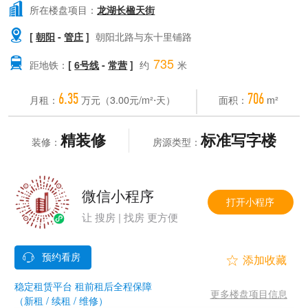

所在楼盘项目：
龙湖长楹天街

[
朝阳
-
管庄
]
朝阳北路与东十里铺路
735

距地铁：
[
6号线
-
常营
]
约
米
6.35
706
月租：
万元（3.00元/m²⋅天）
面积：
m²
精装修
标准写字楼
装修：
房源类型：
微信小程序
打开小程序
让 搜房 | 找房 更方便


稳定租赁平台 租前租后全程保障
更多楼盘项目信息
（新租 / 续租 / 维修）