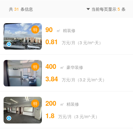
共
31
条信息
当前每页显示
5
条

90
特
㎡ 精装修
0.81
万元/月（3 元/m²⋅天）
400
特
㎡ 豪华装修
3.84
万元/月（3.2 元/m²⋅天）
200
特
㎡ 精装修
1.8
万元/月（3 元/m²⋅天）