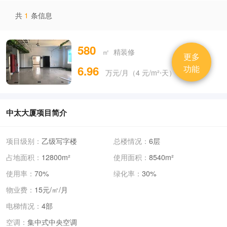
共
1
条信息
580
㎡ 精装修
更多
功能
6.96
万元/月（4 元/m²⋅天）
中太大厦项目简介
项目级别：
乙级写字楼
总楼情况：
6层
占地面积：
12800m²
使用面积：
8540m²
使用率：
70%
绿化率：
30%
物业费：
15元/㎡/月
电梯情况：
4部
空调：
集中式中央空调