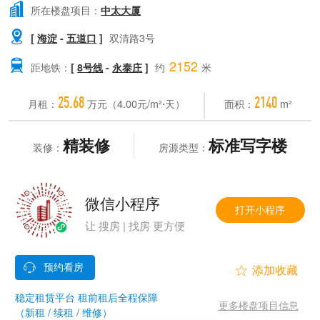

所在楼盘项目：
中太大厦

[
海淀
-
五道口
]
双清路3号
2152

距地铁：
[
8号线
-
永泰庄
]
约
米
25.68
2140
月租：
万元（4.00元/m²⋅天）
面积：
m²
精装修
标准写字楼
装修：
房源类型：
微信小程序
打开小程序
让 搜房 | 找房 更方便


稳定租赁平台 租前租后全程保障
更多楼盘项目信息
（新租 / 续租 / 维修）