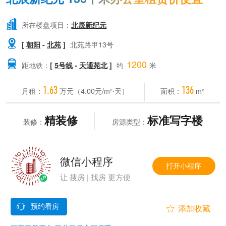

所在楼盘项目：
北辰新纪元

[
朝阳
-
北苑
]
北苑路甲13号
1200

距地铁：
[
5号线
-
天通苑北
]
约
米
1.63
136
月租：
万元（4.00元/m²⋅天）
面积：
m²
精装修
标准写字楼
装修：
房源类型：
微信小程序
打开小程序
让 搜房 | 找房 更方便

