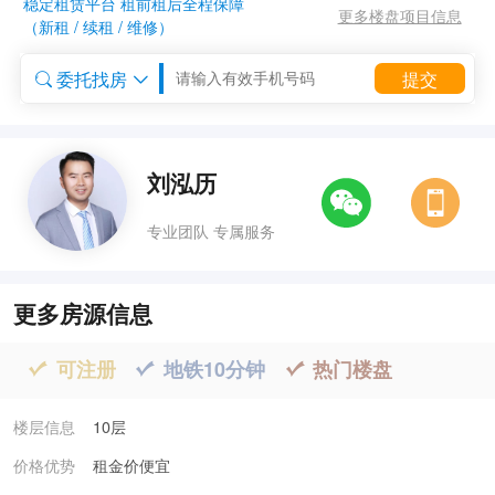
稳定租赁平台 租前租后全程保障
更多楼盘项目信息
（新租 / 续租 / 维修）
委托找房
提交


委托租房


刘泓历
专业团队 专属服务
更多房源信息
可注册
地铁10分钟
热门楼盘



楼层信息
10层
价格优势
租金价便宜