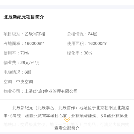
北辰新纪元项目简介
项目级别：
乙级写字楼
总楼情况：
24层
占地面积：
160000m²
使用面积：
160000m²
使用率：
70%
绿化率：
38%
物业费：
28元/㎡/月
电梯情况：
6部
空调：
中央空调
物业公司：
上港(北京)物业管理有限公司
北辰新纪元（北辰泰岳、北辰首作）
地址位于北京朝阳区北苑路
甲13号院，雄踞北苑写字楼核心区，北苑地标建筑。5号线北苑路北
地铁口，交通极其方便。地下一层到地下五层尚品，可满足大厦内购
查看全部简介
物餐饮需求。