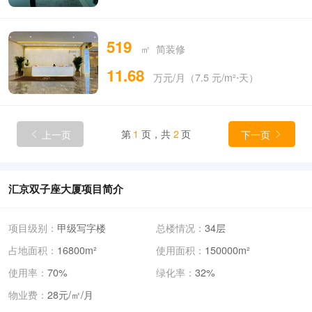
519
㎡ 简装修
11.68
万元/月（7.5 元/m²⋅天）
上一页
第
1
页，共
2
页
下一页


汇京双子座大厦项目简介
项目级别：
甲级写字楼
总楼情况：
34层
占地面积：
16800m²
使用面积：
150000m²
使用率：
70%
绿化率：
32%
物业费：
28元/㎡/月