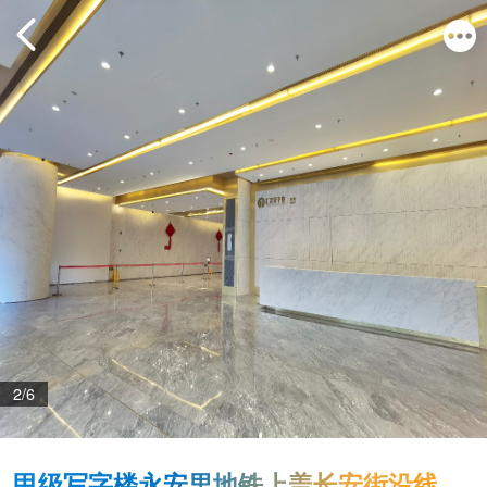
2/6
甲级写字楼永安里地铁上盖长安街沿线