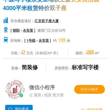
4000平米租赁特价双子座

所在楼盘项目：
汇京双子座大厦

[
朝阳
-
永安里
]
建国门乙大街12号
105

距地铁：
[
1号线
-
永安里
]
约
米
42
4000
月租：
万元（3.50元/m²⋅天）
面积：
m²
简装修
标准写字楼
装修：
房源类型：
微信小程序
打开小程序
让 搜房 | 找房 更方便
