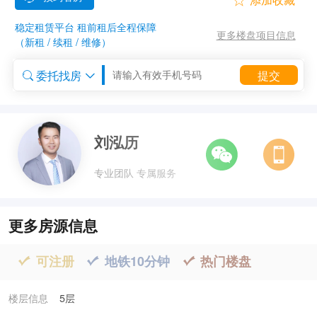

稳定租赁平台 租前租后全程保障
更多楼盘项目信息
（新租 / 续租 / 维修）
委托找房
提交


委托租房


刘泓历
专业团队 专属服务
更多房源信息
可注册
地铁10分钟
热门楼盘



楼层信息
5层