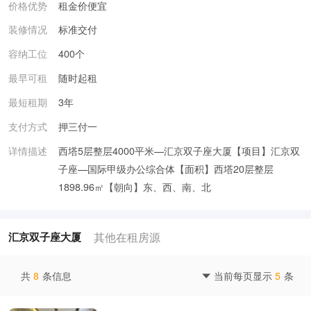
价格优势
租金价便宜
装修情况
标准交付
容纳工位
400个
最早可租
随时起租
最短租期
3年
支付方式
押三付一
详情描述
西塔5层整层4000平米—汇京双子座大厦【项目】汇京双
子座—国际甲级办公综合体【面积】西塔20层整层
1898.96㎡【朝向】东、西、南、北
其他在租房源
汇京双子座大厦
共
8
条信息
当前每页显示
5
条
