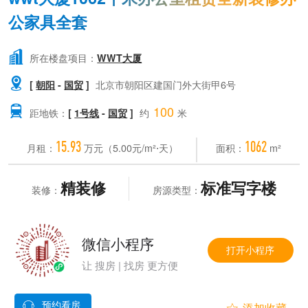
公家具全套

所在楼盘项目：
WWT大厦

[
朝阳
-
国贸
]
北京市朝阳区建国门外大街甲6号
100

距地铁：
[
1号线
-
国贸
]
约
米
15.93
1062
月租：
万元（5.00元/m²⋅天）
面积：
m²
精装修
标准写字楼
装修：
房源类型：
微信小程序
打开小程序
让 搜房 | 找房 更方便
