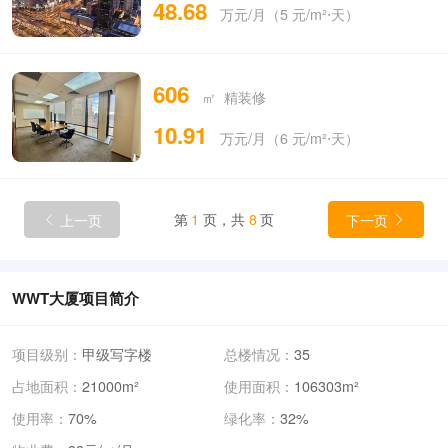
48.68
万元/月（5 元/m²⋅天）
606
㎡ 精装修
10.91
万元/月（6 元/m²⋅天）
上一页
第
1
页，共
8
页
下一页


WWT大厦项目简介
项目级别：
甲级写字楼
总楼情况：
35
占地面积：
21000m²
使用面积：
106303m²
使用率：
70%
绿化率：
32%