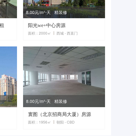
8.00元/m²⋅天 精装修
出租
阳光we+中心房源
面积：2000㎡
西城 - 西直门
8.00元/m²⋅天 精装修
寰图（北京招商局大厦）房源
面积：1956㎡
朝阳 - CBD