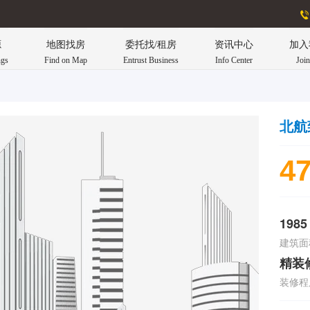
源
地图找房
委托找/租房
资讯中心
加入
ngs
Find on Map
Entrust Business
Info Center
Joi
北航
47
1985
建筑面
精装
装修程