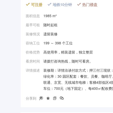
可注册
地铁10分钟
热门楼盘



面积信息
1985 m²
最早可租
随时起租
装修情况
遗留装修
容纳工位
199 ～ 398 个工位
价格优势
高使用率，精装遗留，独立整层
看房时间
请拨打咨询热线，随时可看房。
详情描述
装修期：详情洽谈付款方式：押三付三现状：空
绿化率：30 园区配套：餐饮、员餐、咖啡
联通、京宽、无线城市电梯：客梯4部低区4部
车位：700元（地下固定）、每400㎡配收
分享到



