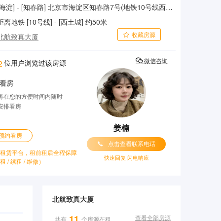
[海淀] - [知春路] 北京市海淀区知春路7号(地铁10号线西土城地铁站)
距离地铁 [10号线] - [西土城] 约50米
收藏房源

北航致真大厦

位用户浏览过该房源
微信咨询
2
看房
将在您的方便时间内随时
安排看房
姜楠
预约看房

点击查看联系电话
租赁平台，租前租后全程保障
快速回复 闪电响应
租 / 续租 / 维修）
北航致真大厦
11
共有
个房源在租
查看全部房源