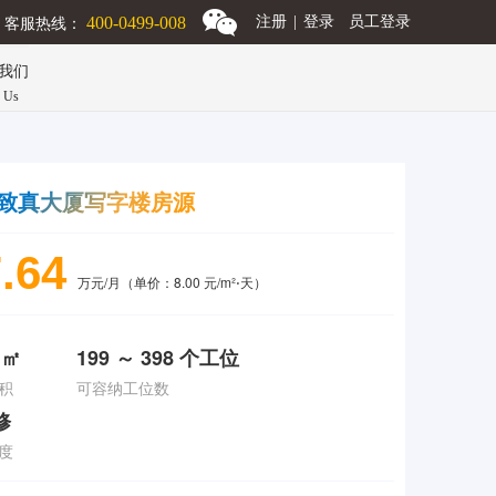
客服热线：
400-0499-008
注册
|
登录
员工登录
我们
n Us
致真大厦写字楼房源
.64
万元/月（单价：8.00 元/m²⋅天）
 ㎡
199 ～ 398 个工位
积
可容纳工位数
修
度