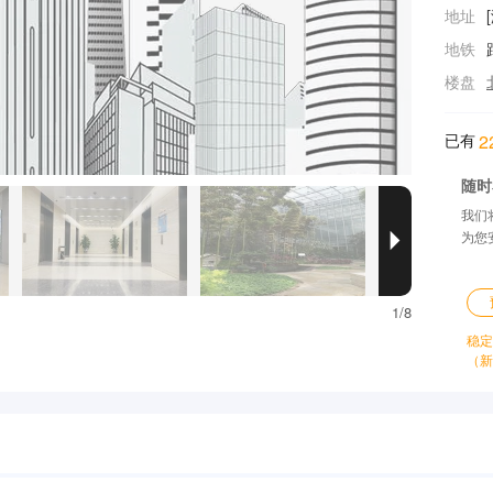
地址
地铁
楼盘
已有
2
随时
我们
为您

1/8
稳定
（新