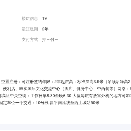
楼层信息
19
最短租期
2年
支付方式
押三付三
置注册：可注册签约年限：2年起层高：标准层高3.9米（吊顶后净高2.
厅、便利店、唯实国际文化交流中心（酒店、健身中心、中西餐等）网络：
高区中央空调：工作日早8:30至晚6:30 大厦每层有放室外机的地方可加
费固定车位一个交通：10号线.昌平南延线至西土城站50米