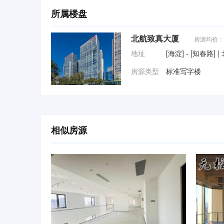
所属楼盘
北航致真大厦
房源均价：
地址
[海淀] - [知春
房源类型
标准写字楼
相似房源