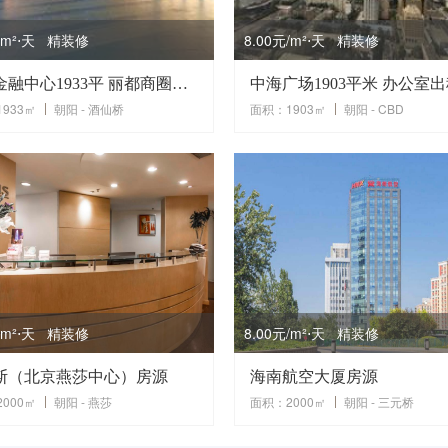
元/m²⋅天 精装修
8.00元/m²⋅天 精装修
东方金融中心1933平 丽都商圈核心超甲写字楼 商业配套齐全
中海广场1903平米 办公室
933㎡
朝阳 - 酒仙桥
面积：1903㎡
朝阳 - CBD
元/m²⋅天 精装修
8.00元/m²⋅天 精装修
斯（北京燕莎中心）房源
海南航空大厦房源
000㎡
朝阳 - 燕莎
面积：2000㎡
朝阳 - 三元桥