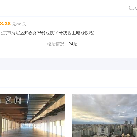
进
8.38
元/m²⋅天
路] | 北京市海淀区知春路7号(地铁10号线西土城地铁站)
楼层情况
24层