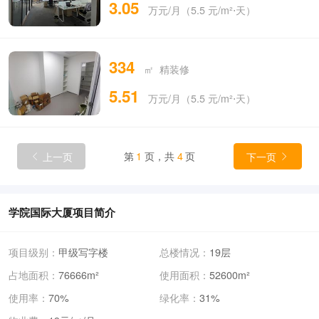
3.05
万元/月（5.5 元/m²⋅天）
334
㎡ 精装修
5.51
万元/月（5.5 元/m²⋅天）
上一页
第
1
页，共
4
页
下一页


学院国际大厦项目简介
项目级别：
甲级写字楼
总楼情况：
19层
占地面积：
76666m²
使用面积：
52600m²
使用率：
70%
绿化率：
31%