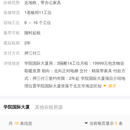
价格优势
近地铁，带办公家具
装修情况
1老板间11工位
容纳工位
8 ～ 16 个工位
最早可租
随时起租
最短租期
2年
支付方式
押三付三
详情描述
学院国际大厦局：3隔断14工位月租：19999元包含物业
取暖发票 朝向：北向正对电梯 交付：精装带家具 付款方
式：押三付三签约年限：2年起 学院国际大厦项目介绍地
理位置学院国际大厦坐落于北京市海淀区知
展开

其他在租房源
学院国际大厦
共
19
条信息
当前每页显示
5
条
