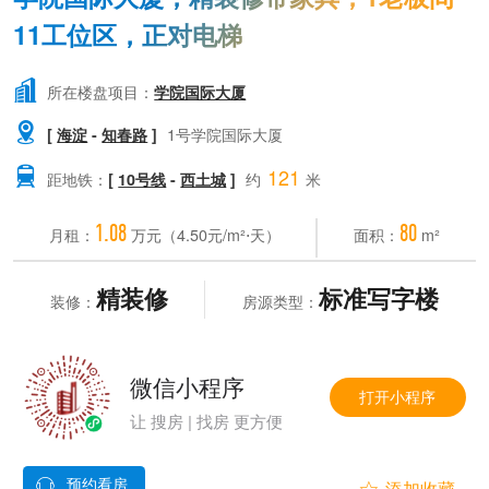
11工位区，正对电梯

所在楼盘项目：
学院国际大厦

[
海淀
-
知春路
]
1号学院国际大厦
121

距地铁：
[
10号线
-
西土城
]
约
米
1.08
80
月租：
万元（4.50元/m²⋅天）
面积：
m²
精装修
标准写字楼
装修：
房源类型：
微信小程序
打开小程序
让 搜房 | 找房 更方便
