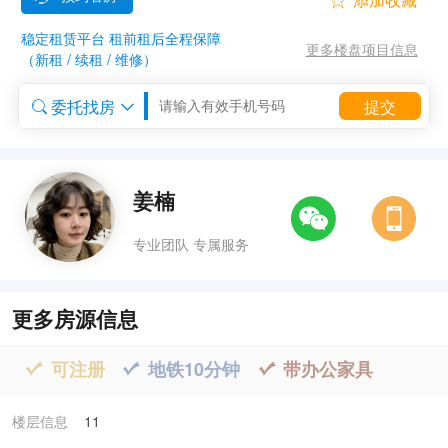

稳定租赁平台 租前租后全程保障
更多楼盘项目信息
（新租 / 续租 / 维修）
委托找房
提交


委托租房


姜楠
专业团队 专属服务
更多房源信息
可注册
地铁10分钟
带办公家具



楼层信息
11