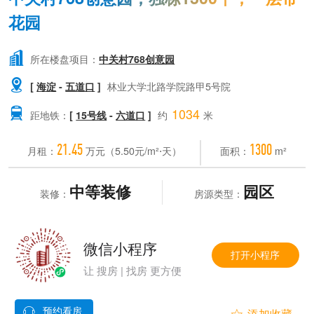
花园

所在楼盘项目：
中关村768创意园

[
海淀
-
五道口
]
林业大学北路学院路甲5号院
1034

距地铁：
[
15号线
-
六道口
]
约
米
21.45
1300
月租：
万元（5.50元/m²⋅天）
面积：
m²
中等装修
园区
装修：
房源类型：
微信小程序
打开小程序
让 搜房 | 找房 更方便
