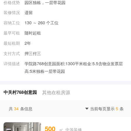
价格优势
园区独栋，一层带花园
装修情况
遗留
容纳工位
130 ～ 260 个工位
最早可租
随时起租
最短租期
2年
支付方式
押三付三
详情描述
学院路768创意园面积:1300平米租金:5.5含物业发票层
高:5米独栋一层带花园
其他在租房源
中关村768创意园
共
34
条信息
当前每页显示
5
条

500
㎡ 中等装修