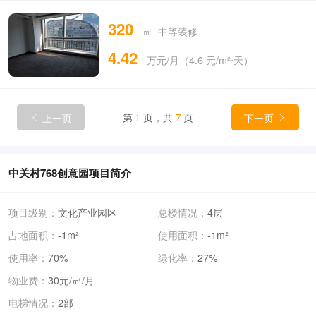
320
㎡ 中等装修
4.42
万元/月（4.6 元/m²⋅天）
上一页
第
1
页，共
7
页
下一页


中关村768创意园项目简介
项目级别：
文化产业园区
总楼情况：
4层
占地面积：
-1m²
使用面积：
-1m²
使用率：
70%
绿化率：
27%
物业费：
30元/㎡/月
电梯情况：
2部