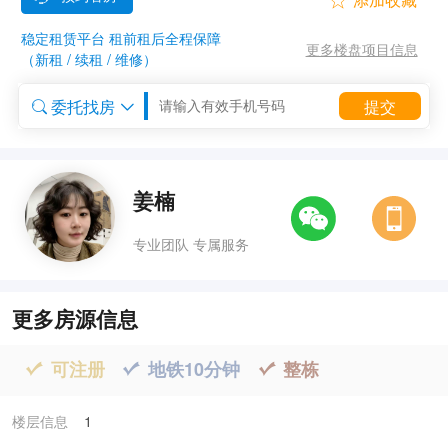

稳定租赁平台 租前租后全程保障
更多楼盘项目信息
（新租 / 续租 / 维修）
委托找房
提交


委托租房


姜楠
专业团队 专属服务
更多房源信息
可注册
地铁10分钟
整栋



楼层信息
1