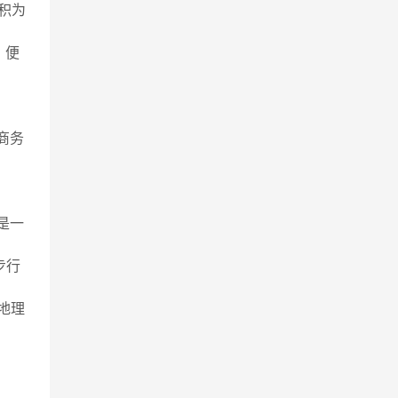
面积为
、便
商务
是一
步行
地理