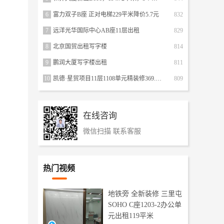
6
富力双子B座 正对电梯229平米降价5.7元
832
7
远洋光华国际中心AB座11层出租
829
8
北京国贸出租写字楼
814
9
鹏润大厦写字楼出租
811
10
凯德·星贸项目11层1108单元精装修369.20平方米 原博瑞大厦A座
809
在线咨询
微信扫描 联系客服
热门视频
地铁旁 全新装修 三里屯
SOHO C座1203-2办公单
元出租119平米