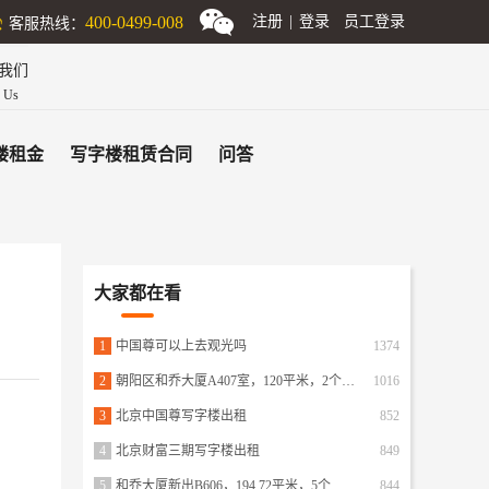
客服热线：
400-0499-008
注册
|
登录
员工登录
我们
n Us
楼租金
写字楼租赁合同
问答
大家都在看
1
中国尊可以上去观光吗
1374
2
朝阳区和乔大厦A407室，120平米，2个隔断，20人工区
1016
3
北京中国尊写字楼出租
852
4
北京财富三期写字楼出租
849
5
和乔大厦新出B606，194.72平米，5个隔断，可容纳20人办公
844