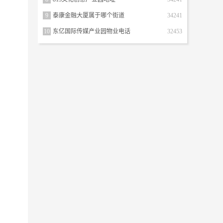
9
泰康金融大厦属于哪个街道
34241
10
东亿国际传媒产业园物业电话
32453