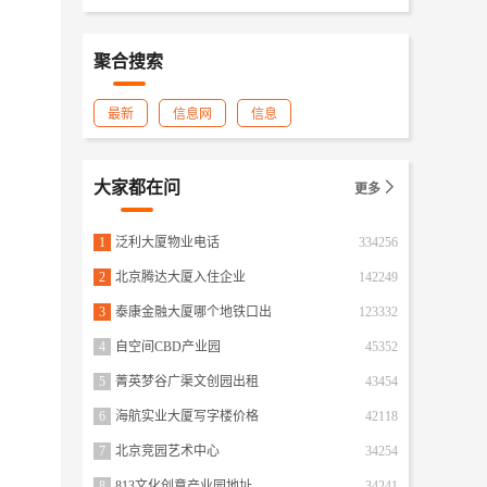
聚合搜索
最新
信息网
信息
大家都在问

更多
1
泛利大厦物业电话
334256
2
北京腾达大厦入住企业
142249
3
泰康金融大厦哪个地铁口出
123332
4
自空间CBD产业园
45352
5
菁英梦谷广渠文创园出租
43454
6
海航实业大厦写字楼价格
42118
7
北京竞园艺术中心
34254
8
813文化创意产业园地址
34241