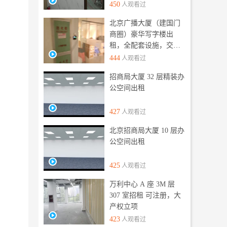
450
人观看过
北京广播大厦（建国门
商圈）豪华写字楼出
租，全配套设施，交通
便利
444
人观看过
招商局大厦 32 层精装办
公空间出租
427
人观看过
北京招商局大厦 10 层办
公空间出租
425
人观看过
万利中心 A 座 3M 层
307 室招租 可注册，大
产权立项
423
人观看过