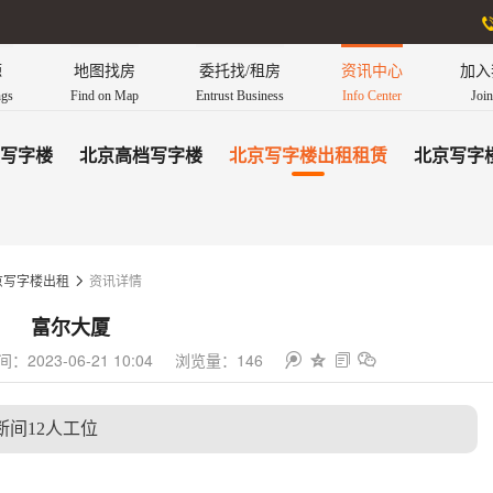
源
地图找房
委托找/租房
资讯中心
加入
ngs
Find on Map
Entrust Business
Info Center
Joi
写字楼
北京高档写字楼
北京写字楼出租租赁
北京写字
资讯详情
京写字楼出租

富尔大厦
2023-06-21 10:04
浏览量：146




断间12人工位