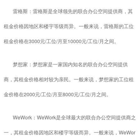
雷格斯：雷格斯是全球领先的联合办公空间提供商，其
租金价格因地区和楼宇等级而异。一般来说，雷格斯的工位
租金价格在3000元/工位/月至10000元/工位/月之间。
梦想家：梦想家是一家国内知名的联合办公空间提供
商，其租金价格相对较为亲民。一般来说，梦想家的工位租
金价格在2000元/工位/月至8000元/工位/月之间。
WeWork：WeWork是全球最大的联合办公空间提供商之
一，其租金价格因地区和楼宇等级而异。一般来说，WeWor