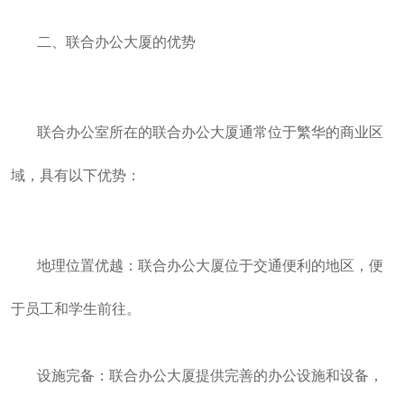
二、联合办公大厦的优势
联合办公室所在的联合办公大厦通常位于繁华的商业区
域，具有以下优势：
地理位置优越：联合办公大厦位于交通便利的地区，便
于员工和学生前往。
设施完备：联合办公大厦提供完善的办公设施和设备，