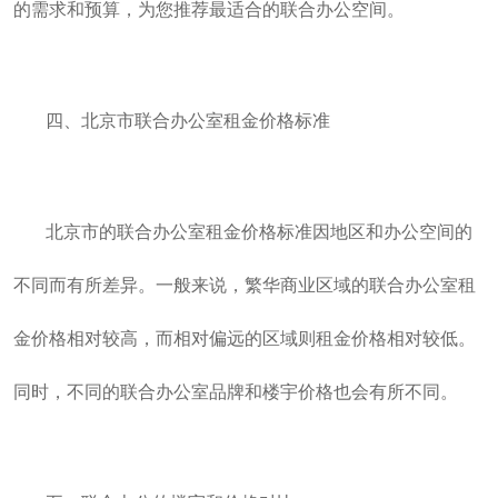
的需求和预算，为您推荐最适合的联合办公空间。
四、北京市联合办公室租金价格标准
北京市的联合办公室租金价格标准因地区和办公空间的
不同而有所差异。一般来说，繁华商业区域的联合办公室租
金价格相对较高，而相对偏远的区域则租金价格相对较低。
同时，不同的联合办公室品牌和楼宇价格也会有所不同。