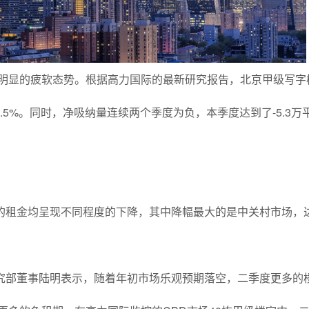
出明显的疲软态势。根据高力国际的最新研究报告，北京甲级写字
.5%。同时，净吸纳量连续两个季度为负，本季度达到了-5.3万
的租金均呈现不同程度的下降，其中降幅最大的是中关村市场，
究部董事陆明表示，随着年初市场乐观预期落空，二季度更多的