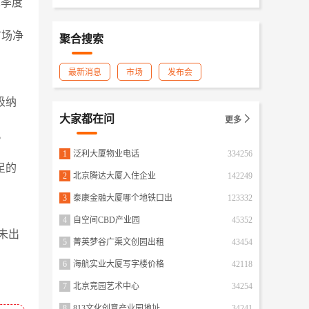
二季度
市场净
聚合搜索
最新消息
市场
发布会
吸纳
大家都在问

更多
。
1
泛利大厦物业电话
334256
足的
2
北京腾达大厦入住企业
142249
3
泰康金融大厦哪个地铁口出
123332
4
自空间CBD产业园
45352
未出
5
菁英梦谷广渠文创园出租
43454
6
海航实业大厦写字楼价格
42118
7
北京竞园艺术中心
34254
8
813文化创意产业园地址
34241