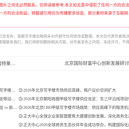
图片之间无必然联系，仅供读者参考;本文如无意中侵犯了任何一方的合
何一方的合法权益，转载或引用仅为传播更多信息，部分素材来源于互联网
栏目发布，首都写字楼出租网未对内容作任何修改或整理。本文仅代表作者观
客服联系我们，我们将即刻删除相关内容。对作者发布之内容，未经许可，不
北京国际财富中心创新发展研讨
赁第一梯队
字楼入市

2026年北京写字楼市场供应高峰，租户议价空间扩大
带动需求

2026年北京朝阳商圈甲级写字楼供应充足：东三环沿线项目性价比凸
兴供应冲击

2026年北京CBD甲级写字楼市场趋势：供应高峰下的租赁机

正大中心全球企业家联盟聚焦大健康创新发展，深化商务生态战

正大中心2026全球商务生态伙伴年会成功举办，构建国际化商务平