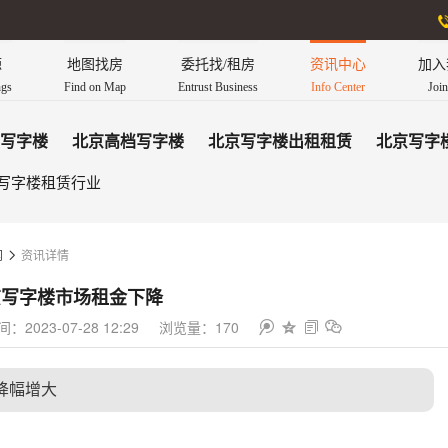
源
地图找房
委托找/租房
资讯中心
加入
ngs
Find on Map
Entrust Business
Info Center
Joi
写字楼
北京高档写字楼
北京写字楼出租租赁
北京写字
写字楼租赁行业
资讯详情
闻

京写字楼市场租金下降
2023-07-28 12:29
浏览量：170




降幅增大