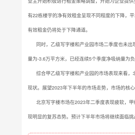
业主开始积极进行租金策略调整，开始为企业提供
有22栋楼宇的净有效租金呈现不同程度的下降，平
有效租金仍将处于下降通道。
同时，乙级写字楼和产业园市场二季度也未出
量为-3.6万平方米，已经连续5个季度净吸纳量为
综合甲乙级写字楼和产业园的市场表现来看，
现状。展望2023年下半年的市场走势，市场的核
北京写字楼市场在2023年二季度表现疲软，
现明显的复苏态势。预计下半年市场将继续面临挑