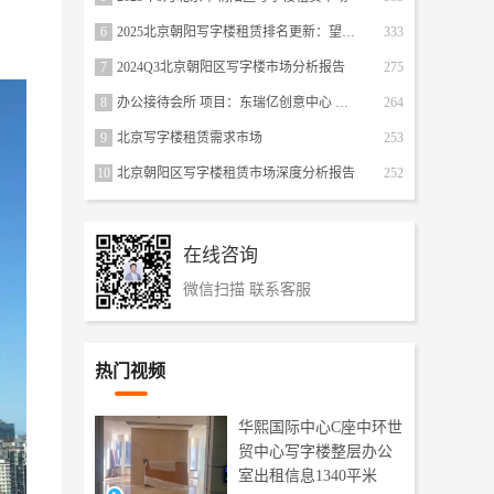
6
2025北京朝阳写字楼租赁排名更新：望京科技商圈跃居第二，互联网大厂扩租驱动5GAI生态爆发
333
7
2024Q3北京朝阳区写字楼市场分析报告
275
8
办公接待会所 项目：东瑞亿创意中心 面积：660.52平米
264
9
北京写字楼租赁需求市场
253
10
北京朝阳区写字楼租赁市场深度分析报告
252
在线咨询
微信扫描 联系客服
热门视频
华熙国际中心C座中环世
贸中心写字楼整层办公
室出租信息1340平米