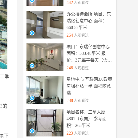
442
人观看过
办公接待会所 项目：东
瑞亿创意中心 面积：
660.52平米
264
人观看过
项目：东瑞亿创意中心
面积：583.48平米 报
价：3元每平每天（含物
业、空调冷暖、发票）
248
人观看过
二季
星地中心 互联网3.0政策
房租补贴一半 面积随意
。
选
238
人观看过
积的
项目名称：三星大厦
4801（东向） 参考面
积：263平米
223
人观看过
续下