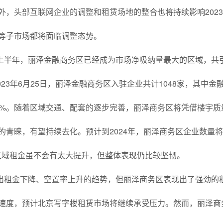
外，头部互联网企业的调整和租赁场地的整合也将持续影响202
等子市场都将面临调整态势。
上半年，丽泽金融商务区已经成为市场净吸纳量最大的区域，共
23年6月25日，丽泽金融商务区入驻企业共计1048家，其中金
26.7%。随着区域交通、配套的逐步完善，丽泽商务区将凭借楼宇质
的青睐，有望持续去化。预计到2024年，丽泽商务区企业数量
续该区域租金虽不会有太大提升，但整体表现仍比较坚韧。
出租金下降、空置率上升的趋势，但丽泽商务区表现出了强劲的
速度，预计北京写字楼租赁市场将继续承受压力。然而，丽泽商