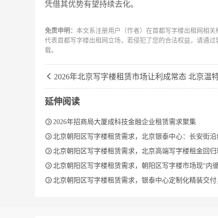
凭借其优势有望持续去化。
免责申明：
本文系注册用户（作者）在首都写字楼出租网相关
代表首都写字楼出租网立场，若侵犯了您的合法权益，请通过
载。

2026年北京写字楼租赁市场让利成常态 北京温特莱中心多项优惠政策激活企业
延伸阅读

2026年招商局大厦成科技金融企业租赁需求聚集

北京朝阳区写字楼租赁需求，北京银泰中心：长安街沿线地标写字楼的租

北京朝阳区写字楼租赁需求，北京高端写字楼租金回归理性，银泰中心价投资

北京朝阳区写字楼租赁需求，朝阳区写字楼市场现“内循环”，银泰中心承接CB

北京朝阳区写字楼租赁需求，银泰中心定制化精装交付，解决企业办公