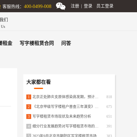
客服热线：
400-0499-008
注册
|
登录
员工登录
我们
n Us
楼租金
写字楼租赁合同
问答
大家都在看
1
北京正处肺炎支原体感染高发期，预计下月达峰！
818
2
《北京甲级写字楼租户普查三年演变》报告揭示市场变化趋势
675
3
写字楼租赁市场现状及未来趋势分析
651
4
细分行业发展趋势对写字楼租赁市场的影响？
391
5
2023年9月北京市朝阳区写字楼租赁市场
383