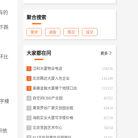
有的
聚合搜索
下跌
需求
调查
情况
成交
大家都在问

更多
环比
1
泛利大厦物业电话
334256
2
北京腾达大厦入住企业
142249
3
泰康金融大厦哪个地铁口出
123332
4
自空间CBD产业园
45352
字楼
5
菁英梦谷广渠文创园出租
43454
6
海航实业大厦写字楼价格
42118
7
北京竞园艺术中心
34254
积依
8
813文化创意产业园地址
34241