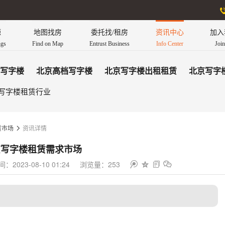
源
地图找房
委托找/租房
资讯中心
加入
ngs
Find on Map
Entrust Business
Info Center
Joi
写字楼
北京高档写字楼
北京写字楼出租租赁
北京写字
写字楼租赁行业
资讯详情
赁市场

京写字楼租赁需求市场
2023-08-10 01:24
浏览量：253



