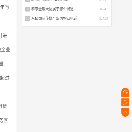
3年写
9
泰康金融大厦属于哪个街道
34241
10
东亿国际传媒产业园物业电话
32453
引进
融企业
量
将超过


租赁

务区