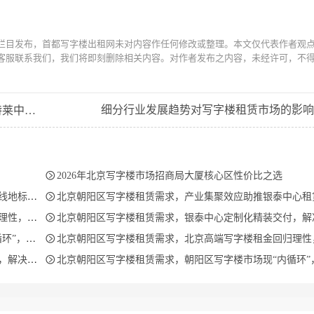
栏目发布，首都写字楼出租网未对内容作任何修改或整理。本文仅代表作者观
客服联系我们，我们将即刻删除相关内容。对作者发布之内容，未经许可，不
细分行业发展趋势对写字楼租赁市场的影响
入驻需求

2026年北京写字楼市场招商局大厦核心区性价比之选
赁全攻略

北京朝阳区写字楼租赁需求，产业集聚效应助推银泰中心租赁活跃度，入驻率持续
时机显现

北京朝阳区写字楼租赁需求，银泰中心定制化精装交付，解决企业办公租赁
D升级需求

北京朝阳区写字楼租赁需求，北京高端写字楼租金回归理性，银泰中心价投资时机
租赁痛点

北京朝阳区写字楼租赁需求，朝阳区写字楼市场现“内循环”，银泰中心承接CBD升级需