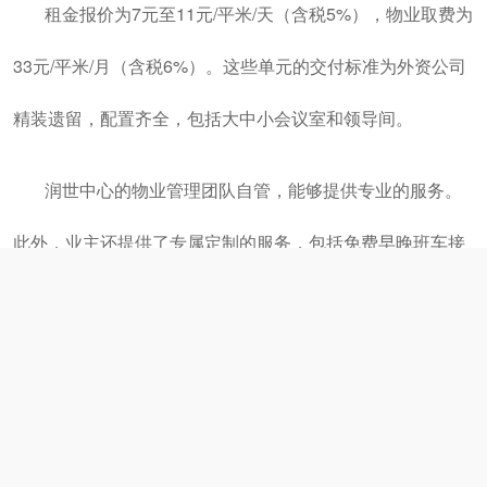
润世中心写字楼
润世中心位于北京市朝阳区天泽路16号院，是一座现代
化的高端商务区写字楼。三元桥写字楼商务区拥有多座高品
质的办公楼和商业配套设施，能够满足各种规模企业的需
求。
三元桥商务区的交通十分便捷，距离10号线亮马桥站仅1
0-15分钟步行路程。为了方便员工乘坐地铁，润世中心业主
还提供了早晚免费班车接驳服务，让员工的通勤更加便利。
润世中心B座10层和11层（连层）目前正在出租，共计1