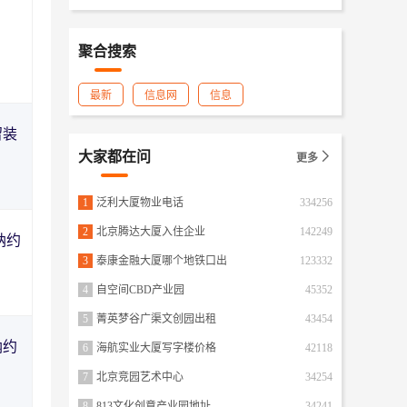
聚合搜索
最新
信息网
信息
留装
大家都在问

更多
1
泛利大厦物业电话
334256
2
北京腾达大厦入住企业
142249
纳约
3
泰康金融大厦哪个地铁口出
123332
4
自空间CBD产业园
45352
5
菁英梦谷广渠文创园出租
43454
纳约
6
海航实业大厦写字楼价格
42118
7
北京竞园艺术中心
34254
8
813文化创意产业园地址
34241