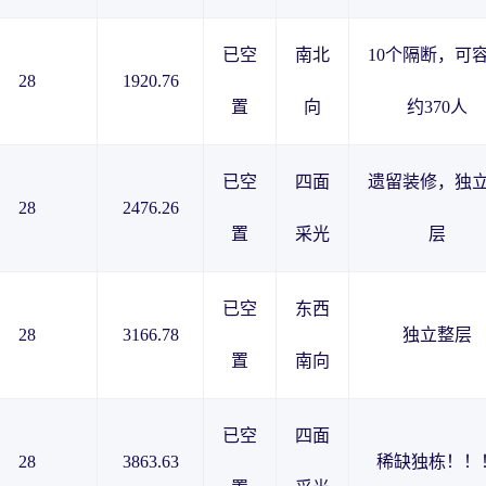
已空
南北
10个隔断，可
28
1920.76
置
向
约370人
已空
四面
遗留装修，独
28
2476.26
置
采光
层
已空
东西
28
3166.78
独立整层
置
南向
已空
四面
28
3863.63
稀缺独栋！！