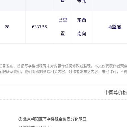
置
采光
已空
东西
28
6333.56
两整层
置
南向
栏目发布，首都写字楼出租网未对内容作任何修改或整理。本文仅代表作者观
客服联系我们，我们将即刻删除相关内容。对作者发布之内容，未经许可，不
中国尊价格

北京朝阳区写字楼租金价表分化明显