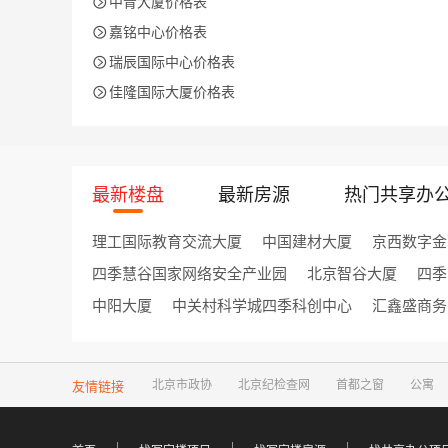

中青大厦价格表

嘉铭中心价格表

瑞辰国际中心价格表

佳隆国际大厦价格表
最新楼盘
最新房源
热门共享办
理工国际教育交流大厦
中国建材大厦
京西数字金
四季慧谷国家网络安全产业园
北京智谷大厦
四季
中阳大厦
中关村科学城四季科创中心
汇鑫盛商务
友情链接
北京市政协
北京纪检查网
首都之窗
公寓