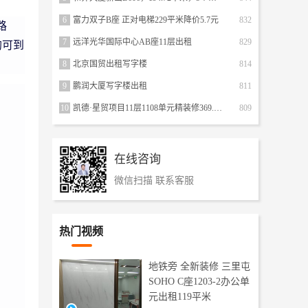
6
富力双子B座 正对电梯229平米降价5.7元
832
路
7
远洋光华国际中心AB座11层出租
829
均可到
8
北京国贸出租写字楼
814
9
鹏润大厦写字楼出租
811
10
凯德·星贸项目11层1108单元精装修369.20平方米 原博瑞大厦A座
809
在线咨询
微信扫描 联系客服
热门视频
地铁旁 全新装修 三里屯
SOHO C座1203-2办公单
元出租119平米