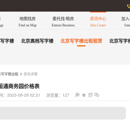
源
地图找房
委托找/租房
资讯中心
加入
ngs
Find on Map
Entrust Business
Info Center
Joi
写字楼
北京高档写字楼
北京写字楼出租租赁
北京写字
资讯详情
京写字楼出租

恒通商务园价格表
2023-08-29 02:21
浏览量：127



