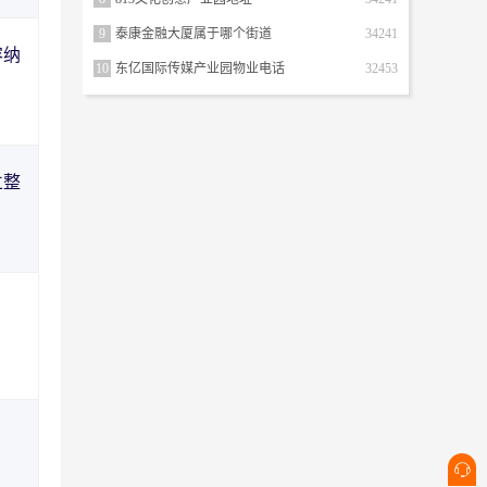
9
泰康金融大厦属于哪个街道
34241
容纳
10
东亿国际传媒产业园物业电话
32453
立整
！
