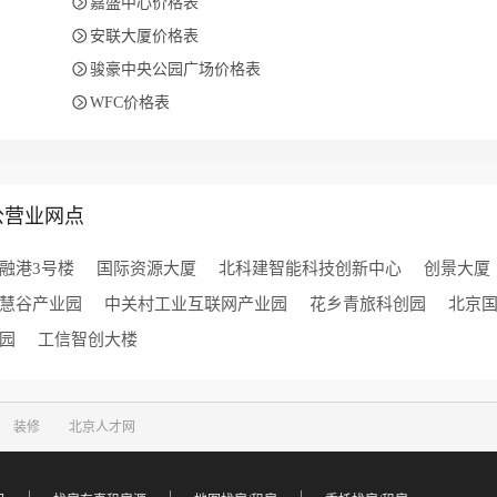

嘉盛中心价格表

安联大厦价格表

骏豪中央公园广场价格表

WFC价格表
公营业网点
融港3号楼
国际资源大厦
北科建智能科技创新中心
创景大厦
慧谷产业园
中关村工业互联网产业园
花乡青旅科创园
北京
园
工信智创大楼
装修
北京人才网