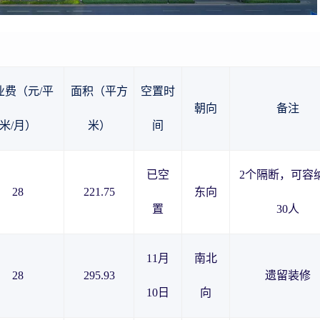
业费（元/平
面积（平方
空置时
朝向
备注
米/月）
米）
间
已空
2个隔断，可容
28
221.75
东向
置
30人
11月
南北
28
295.93
遗留装修
10日
向