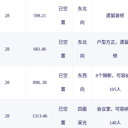
已空
东北
28
598.21
遗留装修
置
向
已空
东北
户型方正，遗
28
681.46
置
向
修
已空
东西
8个隔断，可容
28
898..38
置
向
105人
已空
四面
会议室，可容
28
1313.46
置
采光
140人