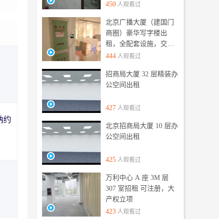
450
人观看过
北京广播大厦（建国门
商圈）豪华写字楼出
租，全配套设施，交通
便利
444
人观看过
招商局大厦 32 层精装办
公空间出租
427
人观看过
纳约
北京招商局大厦 10 层办
公空间出租
425
人观看过
万利中心 A 座 3M 层
307 室招租 可注册，大
产权立项
423
人观看过