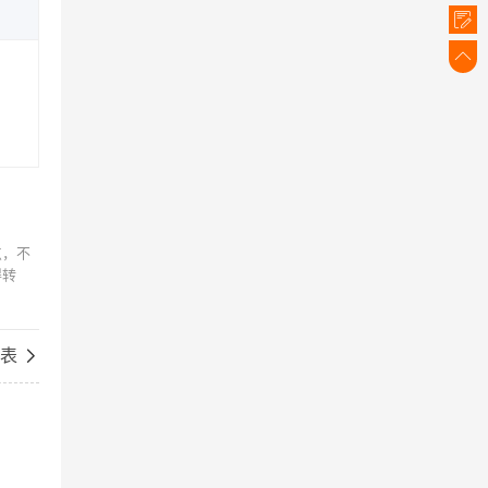


点，不
得转
表
