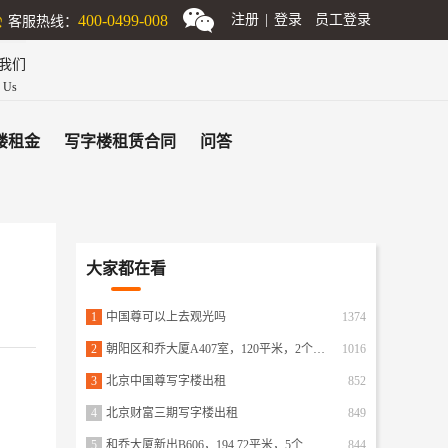
客服热线：
400-0499-008
注册
|
登录
员工登录
我们
n Us
楼租金
写字楼租赁合同
问答
大家都在看
1
中国尊可以上去观光吗
1374
2
朝阳区和乔大厦A407室，120平米，2个隔断，20人工区
1016
3
北京中国尊写字楼出租
852
4
北京财富三期写字楼出租
849
5
和乔大厦新出B606，194.72平米，5个隔断，可容纳20人办公
844