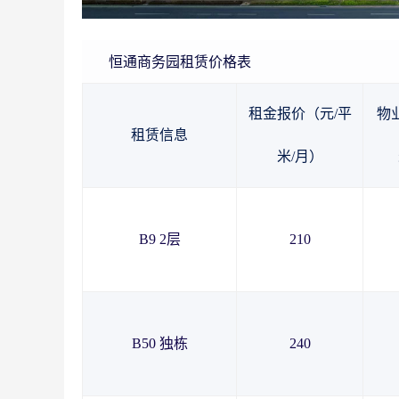
恒通商务园租赁价格表
租金报价（元/平
物
租赁信息
米/月）
B9 2层
210
B50 独栋
240