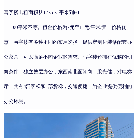
写字楼出租面积从1735.31平米到60
00平米不等。租金价格为7元至11元/平米/天，价格优
惠，写字楼有多种不同的布局选择，提供定制化装修配套办
公家具，可以满足不同企业的需求。写字楼还拥有优越的朝
向条件，独立整层办公，东西南北面朝向，采光佳，对电梯
厅，共有4部客梯和1部货梯，交通便捷，为企业提供便利的
办公环境。