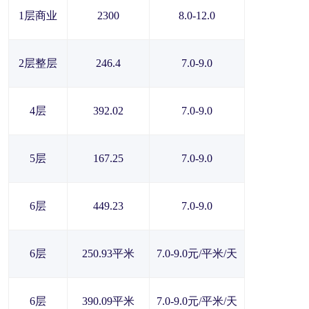
1层商业
2300
8.0-12.0
2层整层
246.4
7.0-9.0
4层
392.02
7.0-9.0
5层
167.25
7.0-9.0
6层
449.23
7.0-9.0
6层
250.93平米
7.0-9.0元/平米/天
6层
390.09平米
7.0-9.0元/平米/天